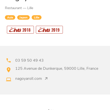
Restaurant — Lille
Asie
Japon
Lille
CHTITE
2018
2019
CANAILLE
03 59 50 49 43
125 Avenue de Dunkerque, 59000 Lille, France
nagoyaroll.com
BONS PLANS ET ADRESSES
À
ET SA RÉGION
LILLE
DEPUIS