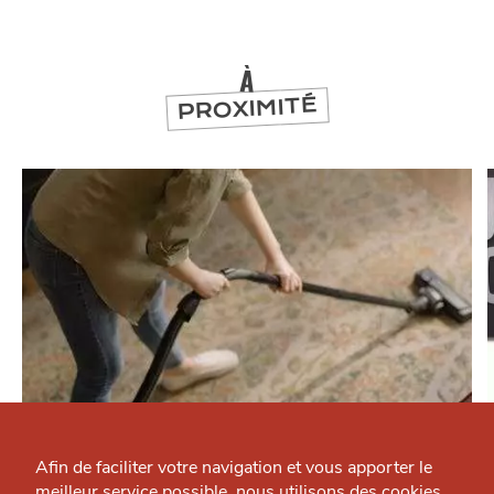
À
PROXIMITÉ
Qui sommes-nous ?
CHTITE CANAILLE
Grande Cause
Afin de faciliter votre navigation et vous apporter le
Azae
meilleur service possible, nous utilisons des cookies