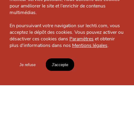
Nous contacter
Vie pratique — Lille
pour améliorer le site et l’enrichir de contenus
J'accepte
Je refuse
Politique éditoriale
multimédias.
Espace presse
En poursuivant votre navigation sur lechti.com, vous
acceptez le dépôt des cookies. Vous pouvez activer ou
OÙ
TROUVER
désactiver ces cookies dans
Paramètres
et obtenir
plus d'informations dans nos
Mentions légales
.
HTITE
C
A
N
LES
C
AILLE
GUIDES ?
Je refuse
J'accepte
Mentions légales
lien vers l'article
S'INSCRIRE À LA
Accueil
Explorer
Blog
NEWSLETTER
un
CHTIMI
comme
MANGER
Votre