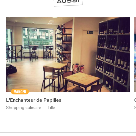
AUSSI
MANGER
L'Enchanteur de Papilles
Shopping culinaire — Lille
NUIT
la
SORTIR