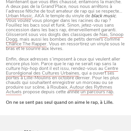
Maintenant que vous êtes chaussé, entamons la marche.
A deux pas de la Grand’Place, nous nous arrêtons à
l’adresse fétiche de tout amateur de rap qui se respecte…
Urban Music
, AKA le temple du vinyle de
black music
.
Vous voulez vous plonger dans les racines du rap ?
Fouillez les bacs soul et funk. Sinon, jetez-vous sans
concession dans les bacs rap, émerveillement garanti.
VIVRE
Glisseront sous vos doigts des classiques de
Nas
,
Snoop
Dogg
, mais aussi les bombes de petits derniers comme
dans
Chance The Rapper
. Vous en ressortirez un vinyle sous le
NORD
le
bras et le sourire aux lèvres.
Enfin, deux adresses s’imposent à ceux qui veulent aller
encore plus loin. Parce que le rap ne serait rap sans la
culture hip-hop dont il est issu, rendez-vous au
Centre
Eurorégional des Cultures Urbaines
, qui a ouvert ses
portes à Lille-Moulins en octobre dernier. Pour les plus
chauds qui souhaitent enregistrer un morceau ou se
produire sur scène, à Roubaix,
Autour des Rythmes
Actuels
propose depuis cette année
un parcours rap
.
On ne se sent pas seul quand on aime le rap, à Lille.