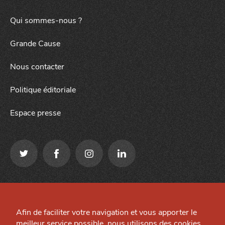
Qui sommes-nous ?
Grande Cause
Nous contacter
Politique éditoriale
Espace presse
Qui sommes-nous ?
Mentions légales
Grande Cause
Afin de faciliter votre navigation et vous apporter le
Préférences cookies
meilleur service possible, nous utilisons des cookies