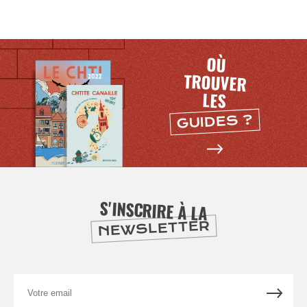
OÙ
TROUVER
LES
GUIDES ?
SE
DIVERTIR
S'INSCRIRE À LA
NEWSLETTER
Votre
email