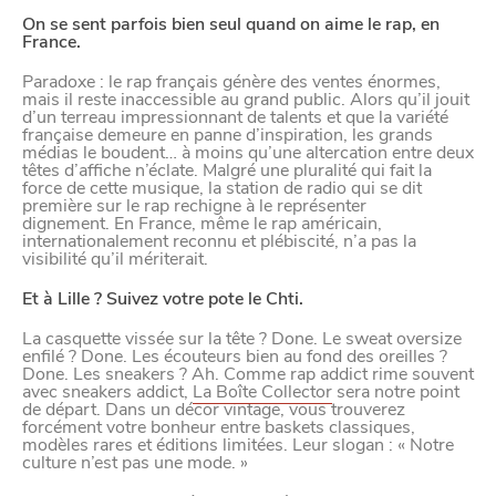
Paramètres de
On se sent parfois bien seul quand on aime le rap, en
France.
confidentialité
Paradoxe : le rap français génère des ventes énormes,
mais il reste inaccessible au grand public. Alors qu’il jouit
d’un terreau impressionnant de talents et que la variété
française demeure en panne d’inspiration, les grands
Afin de faciliter votre navigation et de vous
médias le boudent… à moins qu’une altercation entre deux
apporter le meilleur service possible, nous utilisons
têtes d’affiche n’éclate. Malgré une pluralité qui fait la
force de cette musique, la station de radio qui se dit
des cookies pour améliorer le site aux besoins des
première sur le rap rechigne à le représenter
dignement. En France, même le rap américain,
visiteurs, notamment selon la fréquentation.
internationalement reconnu et plébiscité, n’a pas la
visibilité qu’il mériterait.
Nos politique de confidentialité
Et à Lille ? Suivez votre pote le Chti.
La casquette vissée sur la tête ? Done. Le sweat oversize
enfilé ? Done. Les écouteurs bien au fond des oreilles ?
Done. Les sneakers ? Ah. Comme rap addict rime souvent
avec sneakers addict,
La Boîte Collector
sera notre point
de départ. Dans un décor vintage, vous trouverez
forcément votre bonheur entre baskets classiques,
modèles rares et éditions limitées. Leur slogan : « Notre
culture n’est pas une mode. »