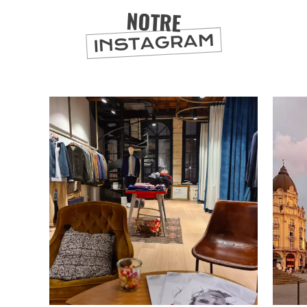
NOTRE
INSTAGRAM
BONS PLANS ET ADRESSES
À
ET SA RÉGION
LILLE
DEPUIS
1973