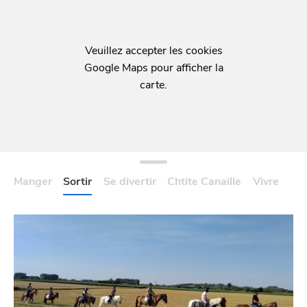
BONS PLANS ET ADRESSES
À
ET SA RÉGION
LILLE
DEPUIS
1973
Manger
Sortir
Se divertir
Chtite Canaille
Vivre