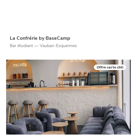
La Confrérie by BaseCamp
Bar étudiant — Vauban-Esquermes
NUIT
la
Offre carte chti
SORTIR