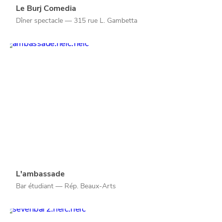
Le Burj Comedia
Dîner spectacle — 315 rue L. Gambetta
SE
DIVERTIR
L'ambassade
Bar étudiant — Rép. Beaux-Arts