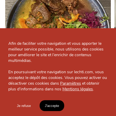
Qui sommes-nous ?
Grande Cause
Afin de faciliter votre navigation et vous apporter le
meilleur service possible, nous utilisons des cookies
Nous contacter
J'accepte
Je refuse
pour améliorer le site et l’enrichir de contenus
MANGER
Politique éditoriale
multimédias.
Cocottes de chefs
Espace presse
Restaurant — Vauban-Esquermes
En poursuivant votre navigation sur lechti.com, vous
acceptez le dépôt des cookies. Vous pouvez activer ou
désactiver ces cookies dans
Paramètres
et obtenir
plus d'informations dans nos
Mentions légales
.
HTITE
C
A
N
C
AILLE
OÙ
TROUVER
Je refuse
J'accepte
Mentions légales
LES
lien vers l'article