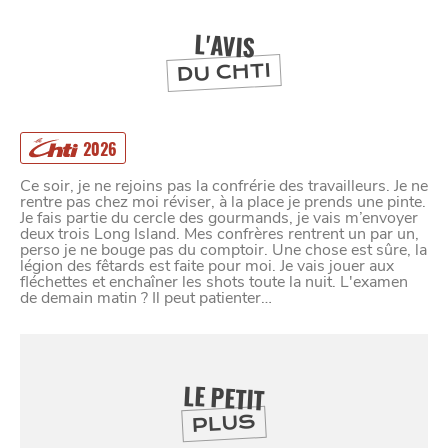
BONS PLANS ET ADRESSES
L'AVIS
À
ET SA RÉGION
LILLE
DU CHTI
DEPUIS
1973
2026
Ce soir, je ne rejoins pas la confrérie des travailleurs. Je ne
rentre pas chez moi réviser, à la place je prends une pinte.
Je fais partie du cercle des gourmands, je vais m’envoyer
deux trois Long Island. Mes confrères rentrent un par un,
perso je ne bouge pas du comptoir. Une chose est sûre, la
légion des fêtards est faite pour moi. Je vais jouer aux
fléchettes et enchaîner les shots toute la nuit. L'examen
de demain matin ? Il peut patienter…
LE PETIT
PLUS