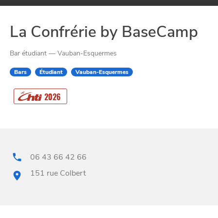
La Confrérie by BaseCamp
Bar étudiant — Vauban-Esquermes
Bars
Étudiant
Vauban-Esquermes
CHTITE
2026
CANAILLE
06 43 66 42 66
151 rue Colbert