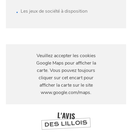
Les jeux de société à disposition
S'Y
SE
RENDRE
DIVERTIR
151 rue Colbert
L'AVIS
DES LILLOIS