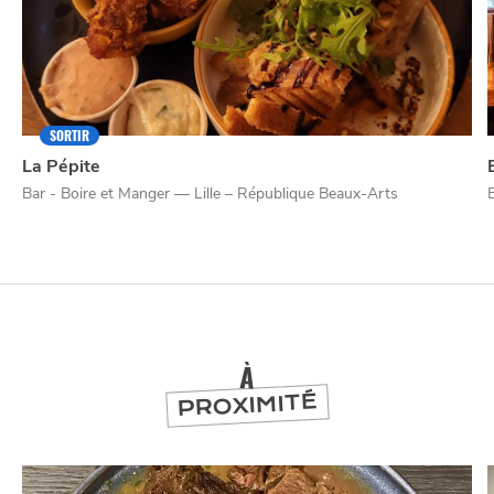
SORTIR
NUIT
la
SORTIR
La Pépite
Bar - Boire et Manger — Lille – République Beaux-Arts
À
PROXIMITÉ