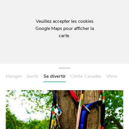
BONS PLANS ET ADRESSES
À
ET SA RÉGION
LILLE
DEPUIS
1973
Manger
Sortir
Se divertir
Chtite Canaille
Vivre