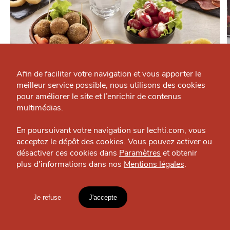
Qui sommes-nous ?
Grande Cause
Afin de faciliter votre navigation et vous apporter le
meilleur service possible, nous utilisons des cookies
Nous contacter
J'accepte
Je refuse
pour améliorer le site et l’enrichir de contenus
MANGER
Politique éditoriale
multimédias.
Pica Tapas
Restaurant — Lille
Espace presse
En poursuivant votre navigation sur lechti.com, vous
acceptez le dépôt des cookies. Vous pouvez activer ou
désactiver ces cookies dans
Paramètres
et obtenir
plus d'informations dans nos
Mentions légales
.
HTITE
C
A
N
C
AILLE
OÙ
TROUVER
Je refuse
J'accepte
LES
Mentions légales
lien vers l'article
GUIDES ?