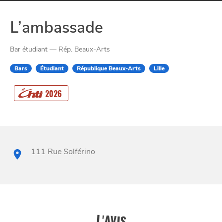
L’ambassade
Bar étudiant — Rép. Beaux-Arts
Bars
Étudiant
République Beaux-Arts
Lille
CHTITE
2026
CANAILLE
111 Rue Solférino
L'AVIS
BONS PLANS ET ADRESSES