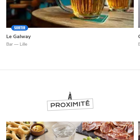
SORTIR
Le Galway
NUIT
la
SORTIR
Bar — Lille
À
PROXIMITÉ