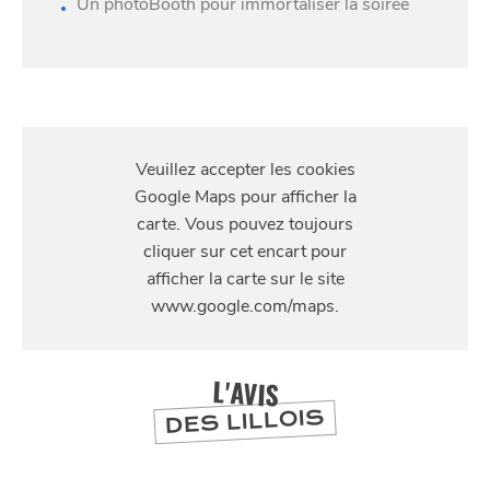
Un photoBooth pour immortaliser la soirée
S'Y
RENDRE
SE
DIVERTIR
111 Rue Solférino
L'AVIS
DES LILLOIS