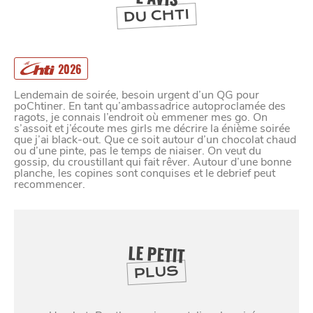
DU CHTI
À
ET SA RÉGION
LILLE
DEPUIS
1973
2026
Lendemain de soirée, besoin urgent d’un QG pour
poChtiner. En tant qu’ambassadrice autoproclamée des
ragots, je connais l’endroit où emmener mes go. On
s’assoit et j’écoute mes girls me décrire la énième soirée
que j’ai black-out. Que ce soit autour d’un chocolat chaud
ou d’une pinte, pas le temps de niaiser. On veut du
gossip, du croustillant qui fait rêver. Autour d’une bonne
planche, les copines sont conquises et le debrief peut
recommencer.
LE PETIT
PLUS