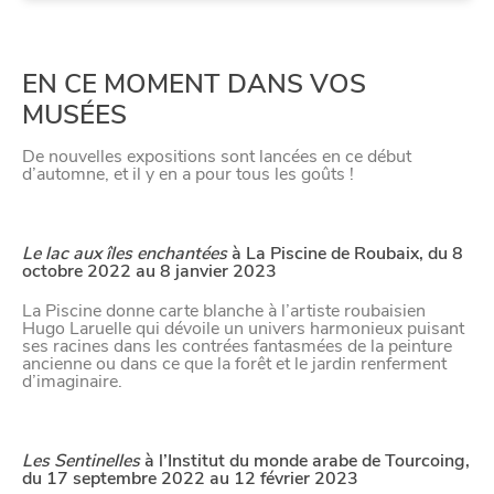
CHTITE
EN CE MOMENT DANS VOS
CANAILLE
MUSÉES
De nouvelles expositions sont lancées en ce début
d’automne, et il y en a pour tous les goûts !
Le lac aux îles enchantées
à La Piscine de Roubaix, du 8
octobre 2022 au 8 janvier 2023
La Piscine donne carte blanche à l’artiste roubaisien
Hugo Laruelle qui dévoile un univers harmonieux puisant
ses racines dans les contrées fantasmées de la peinture
ancienne ou dans ce que la forêt et le jardin renferment
d’imaginaire.
BONS PLANS ET ADRESSES
Les Sentinelles
à l’Institut du monde arabe de Tourcoing,
du 17 septembre 2022 au 12 février 2023
À
ET SA RÉGION
LILLE