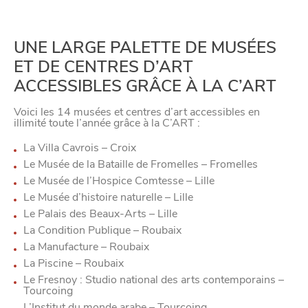
UNE LARGE PALETTE DE MUSÉES
ET DE CENTRES D’ART
VIVRE
ACCESSIBLES GRÂCE À LA C’ART
Voici les 14 musées et centres d’art accessibles en
dans
NORD
illimité toute l’année grâce à la C’ART :
le
La Villa Cavrois – Croix
Le Musée de la Bataille de Fromelles – Fromelles
Le Musée de l’Hospice Comtesse – Lille
Le Musée d’histoire naturelle – Lille
Le Palais des Beaux-Arts – Lille
La Condition Publique – Roubaix
La Manufacture – Roubaix
La Piscine – Roubaix
Le Fresnoy : Studio national des arts contemporains –
Tourcoing
L’Institut du monde arabe – Tourcoing