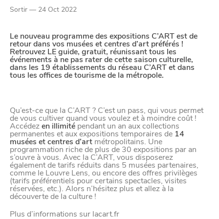
Sortir — 24 Oct 2022
Google Analytics
Google Maps
Le nouveau programme des expositions C’ART est de
retour dans vos musées et centres d’art préférés !
Retrouvez LE guide, gratuit, réunissant tous les
YouTube
événements à ne pas rater de cette saison culturelle,
dans les 19 établissements du réseau C’ART et dans
tous les offices de tourisme de la métropole.
Paramètres de
confidentialité
Qu’est-ce que la C’ART ? C’est un pass, qui vous permet
de vous cultiver quand vous voulez et à moindre coût !
Accédez
en illimité
pendant un an aux collections
permanentes et aux expositions temporaires de
14
Afin de faciliter votre navigation et de vous
musées et centres d’art
métropolitains. Une
programmation riche de plus de 30 expositions par an
apporter le meilleur service possible, nous utilisons
s’ouvre à vous. Avec la C’ART, vous disposerez
également de tarifs réduits dans 5 musées partenaires,
des cookies pour améliorer le site aux besoins des
comme le Louvre Lens, ou encore des offres privilèges
visiteurs, notamment selon la fréquentation.
(tarifs préférentiels pour certains spectacles, visites
réservées, etc.). Alors n’hésitez plus et allez à la
découverte de la culture !
Nos politique de confidentialité
Plus d’informations sur
lacart.fr