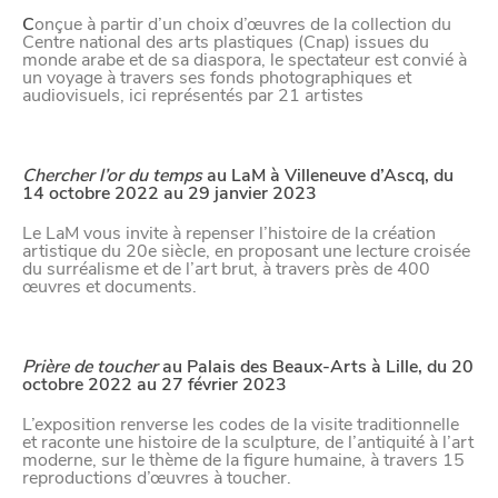
C
onçue à partir d’un choix d’œuvres de la collection du
DEPUIS
Centre national des arts plastiques (Cnap) issues du
1973
monde arabe et de sa diaspora, le spectateur est convié à
un voyage à travers ses fonds photographiques et
audiovisuels, ici représentés par 21 artistes
Chercher l’or du temps
au LaM à Villeneuve d’Ascq, du
14 octobre 2022 au 29 janvier 2023
Le LaM vous invite à repenser l’histoire de la création
artistique du 20
e
siècle, en proposant une lecture croisée
du surréalisme et de l’art brut, à travers près de 400
œuvres et documents.
Prière de toucher
au Palais des Beaux-Arts à Lille, du 20
octobre 2022 au 27 février 2023
L’exposition renverse les codes de la visite traditionnelle
et raconte une histoire de la sculpture, de l’antiquité à l’art
moderne, sur le thème de la figure humaine, à travers 15
reproductions d’œuvres à toucher.