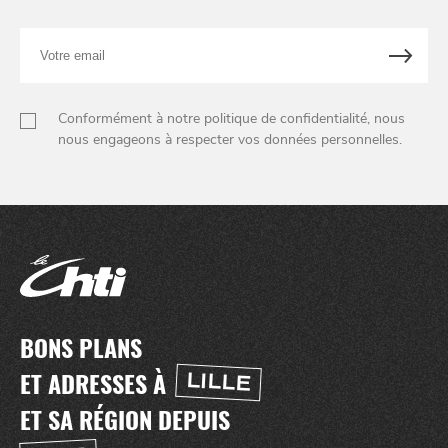
Votre
email
NUIT
la
Conformément à notre politique de confidentialité, nous
SORTIR
nous engageons à respecter vos données personnelles.
BONS PLANS
ET ADRESSES À
LILLE
ET SA RÉGION DEPUIS