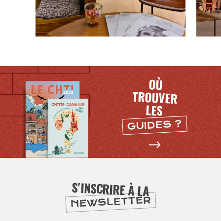
OÙ
TROUVER
LES
GUIDES ?
S'INSCRIRE À LA
NEWSLETTER