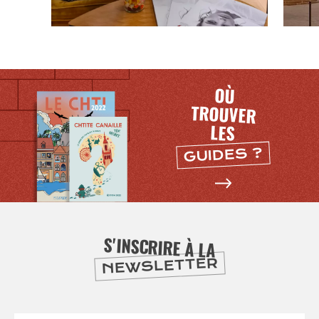
DEPUIS
1973
OÙ
TROUVER
LES
GUIDES ?
S'INSCRIRE À LA
NEWSLETTER
SE
DIVERTIR