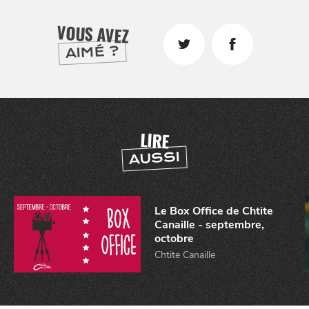
VIVRE
dans
NORD
VOUS AVEZ
le
AIMÉ ?
LIRE
AUSSI
Le Box Office de Chtite
Canaille - septembre,
octobre
Chtite Canaille