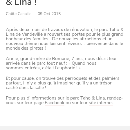
& Lina !
confidentialité
Chtite Canaille — 09 Oct 2015
Après deux mois de travaux de rénovation, le parc Taho &
Afin de faciliter votre navigation et de vous
Lina de Vendeville a rouvert ses portes pour le plus grand
apporter le meilleur service possible, nous utilisons
bonheur des familles. De nouvelles attractions et un
nouveau thème nous laissent rêveurs : bienvenue dans le
des cookies pour améliorer le site aux besoins des
monde des pirates !
visiteurs, notamment selon la fréquentation.
Annie, grand-mère de Romane, 7 ans, nous décrit leur
arrivée dans le parc tout neuf : « Quand nous
Nos politique de confidentialité
sommes entrées, c’était l’euphorie ! »
Et pour cause, on trouve des perroquets et des palmiers
partout, il n’y a plus qu’à imaginer qu’il y a un trésor
caché dans la salle !
Pour plus d’informations sur le parc Taho & Lina, rendez-
vous sur leur page
Facebook
ou sur leur
site internet
.