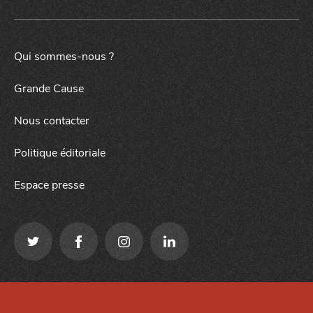
Qui sommes-nous ?
Grande Cause
SORTIR
la
NUIT
Nous contacter
Politique éditoriale
Espace presse
Qui sommes-nous ?
Mentions légales