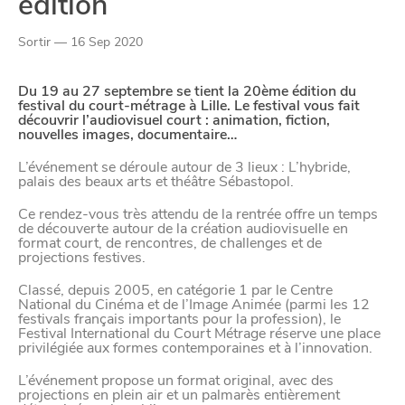
édition
Paramètres de
Sortir — 16 Sep 2020
confidentialité
Du 19 au 27 septembre se tient la 20ème édition du
festival du court-métrage à Lille. Le festival vous fait
Afin de faciliter votre navigation et de vous
découvrir l’audiovisuel court : animation, fiction,
nouvelles images, documentaire…
apporter le meilleur service possible, nous utilisons
des cookies pour améliorer le site aux besoins des
L’événement se déroule autour de 3 lieux : L’hybride,
palais des beaux arts et théâtre Sébastopol.
visiteurs, notamment selon la fréquentation.
Ce rendez-vous très attendu de la rentrée offre un temps
Nos politique de confidentialité
de découverte autour de la création audiovisuelle en
format court, de rencontres, de challenges et de
projections festives.
Classé, depuis 2005, en catégorie 1 par le Centre
National du Cinéma et de l’Image Animée (parmi les 12
festivals français importants pour la profession), le
Festival International du Court Métrage réserve une place
privilégiée aux formes contemporaines et à l’innovation.
L’événement propose un format original, avec des
projections en plein air et un palmarès entièrement