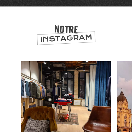
NOTRE
INSTAGRAM
BONS PLANS ET ADRESSES
À
ET SA RÉGION
LILLE
DEPUIS
1973