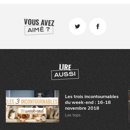
VOUS AVEZ
AIMÉ ?
LIRE
AUSSI
Les trois incontournables
du week-end : 16-18
novembre 2018
CHTITE
Les tops
CANAILLE