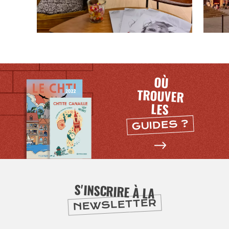
OÙ
TROUVER
LES
GUIDES ?
SE
DIVERTIR
S'INSCRIRE À LA
NEWSLETTER