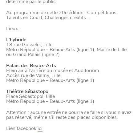
déterminé par le public.
Au programme de cette 20e édition : Compétitions,
Talents en Court, Challenges créatifs…
Lieux :
L’hybride
VIVRE
18 rue Gosselet, Lille
Métro République – Beaux-Arts (ligne 1), Mairie de Lille
dans
NORD
ou Grand Palais (ligne 2)
le
Palais des Beaux-Arts
Plein air à l’arrière du musée et Auditorium
Accès rue de Valmy, Lille
Métro République – Beaux-Arts (ligne 1)
Théâtre Sébastopol
Place Sébastopol, Lille
Métro République – Beaux-Arts (ligne 1)
Attention : aucune entrée ne pourra se faire si vous n’avez
pas réservé, même s’il reste des places disponibles.
Lien facebook
ici
.