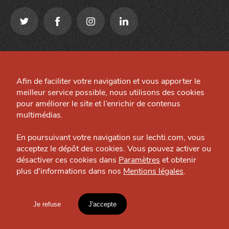
Qui sommes-nous ?
Mentions légales
Grande Cause
Afin de faciliter votre navigation et vous apporter le
Préférences cookies
meilleur service possible, nous utilisons des cookies
Nous contacter
Site créé par
pour améliorer le site et l’enrichir de contenus
Politique éditoriale
multimédias.
J'accepte
Je refuse
Espace presse
En poursuivant votre navigation sur lechti.com, vous
acceptez le dépôt des cookies. Vous pouvez activer ou
désactiver ces cookies dans
Paramètres
et obtenir
plus d'informations dans nos
Mentions légales
.
HTITE
C
A
N
C
AILLE
Je refuse
J'accepte
Mentions légales
lien vers l'article