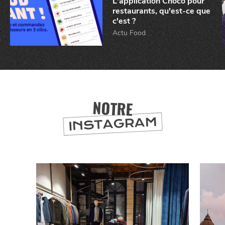
L'application Choco pour
restaurants, qu'est-ce que
c'est ?
Actu Food
NOTRE
CHTITE
INSTAGRAM
CANAILLE