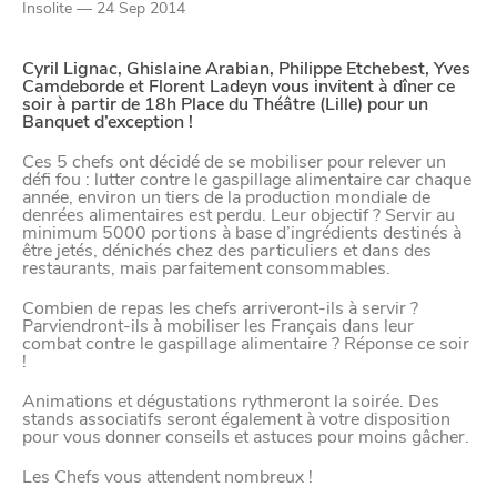
Paramètres de
Insolite — 24 Sep 2014
confidentialité
Cyril Lignac, Ghislaine Arabian, Philippe Etchebest, Yves
Camdeborde et Florent Ladeyn vous invitent à dîner ce
soir à partir de 18h Place du Théâtre (Lille) pour un
Banquet d’exception !
Afin de faciliter votre navigation et de vous
apporter le meilleur service possible, nous utilisons
Ces 5 chefs ont décidé de se mobiliser pour relever un
défi fou : lutter contre le gaspillage alimentaire car chaque
des cookies pour améliorer le site aux besoins des
année, environ un tiers de la production mondiale de
visiteurs, notamment selon la fréquentation.
denrées alimentaires est perdu. Leur objectif ? Servir au
minimum 5000 portions à base d’ingrédients destinés à
être jetés, dénichés chez des particuliers et dans des
Nos politique de confidentialité
restaurants, mais parfaitement consommables.
Combien de repas les chefs arriveront-ils à servir ?
Parviendront-ils à mobiliser les Français dans leur
combat contre le gaspillage alimentaire ? Réponse ce soir
!
Animations et dégustations rythmeront la soirée. Des
stands associatifs seront également à votre disposition
pour vous donner conseils et astuces pour moins gâcher.
Les Chefs vous attendent nombreux !