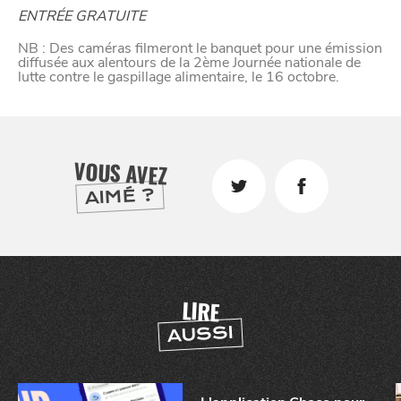
ENTRÉE GRATUITE
VIVRE
NB : Des caméras filmeront le banquet pour une émission
diffusée aux alentours de la 2ème Journée nationale de
dans
NORD
lutte contre le gaspillage alimentaire, le 16 octobre.
le
VOUS AVEZ
AIMÉ ?
LIRE
AUSSI