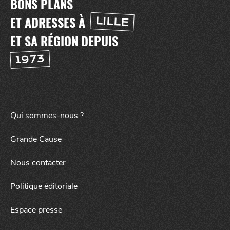
BONS PLANS
ET ADRESSES À
LILLE
ET SA RÉGION DEPUIS
1973
Qui sommes-nous ?
SORTIR
NUIT
Grande Cause
Nous contacter
Politique éditoriale
Espace presse