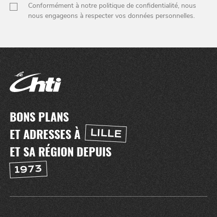
Conformément à notre politique de confidentialité, nous
nous engageons à respecter vos données personnelles.
BONS PLANS
ET ADRESSES À
LILLE
ET SA RÉGION DEPUIS
NUIT
la
SORTIR
1973