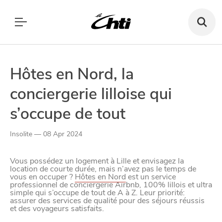
Recherch
un
bar,
SE DIVERTIR
un
Le Chti
restauran
MANGER
MANGER
SORTIR
Hôtes en Nord, la
SORTIR
conciergerie lilloise qui
VIVRE
SE DIVERTIR
s’occupe de tout
CHTITE CANAILLE
Paramètres de confidentialité
Insolite — 08 Apr 2024
VIVRE
Google reCAPTCHA
Vous possédez un logement à Lille et envisagez la
BLOG
location de courte durée, mais n’avez pas le temps de
Google Analytics
vous en occuper ?
Hôtes en Nord
est un service
professionnel de conciergerie Airbnb, 100% lillois et ultra
simple qui s’occupe de tout de A à Z. Leur priorité:
Google Maps
assurer des services de qualité pour des séjours réussis
et des voyageurs satisfaits.
YouTube