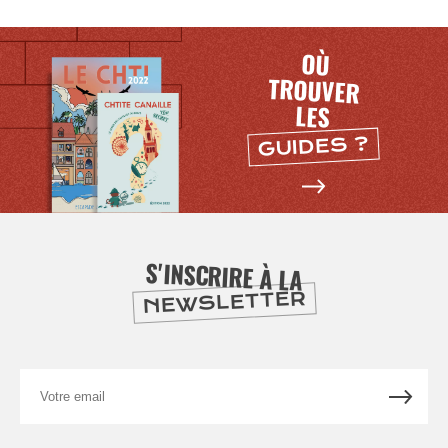
OÙ
TROUVER
LES
GUIDES ?
S'INSCRIRE À LA
NEWSLETTER
Votre
email