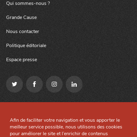
Qui sommes-nous ?
Grande Cause
Nous contacter
Politique éditoriale
Espace presse
Qui sommes-nous ?
Mentions légales
Grande Cause
Afin de faciliter votre navigation et vous apporter le
Préférences cookies
meilleur service possible, nous utilisons des cookies
Nous contacter
J'accepte
Je refuse
Site créé par
pour améliorer le site et l’enrichir de contenus