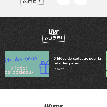
AIMÉ ?
BONS PLANS ET ADRESSES
LIRE
AUSSI
À
ET SA RÉGION
LILLE
DEPUIS
1973
5 idées de cadeaux pour la
fête des pères
Insolite