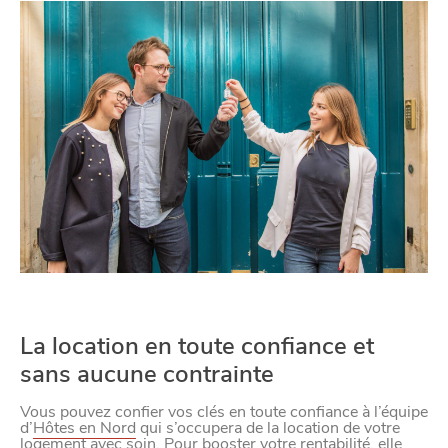
Paramètres de
confidentialité
Afin de faciliter votre navigation et de vous
apporter le meilleur service possible, nous utilisons
des cookies pour améliorer le site aux besoins des
visiteurs, notamment selon la fréquentation.
Nos politique de confidentialité
La location en toute confiance et
sans aucune contrainte
Vous pouvez confier vos clés en toute confiance à l’équipe
d’
Hôtes en Nord
qui s’occupera de la location de votre
logement avec soin. Pour booster votre rentabilité, elle