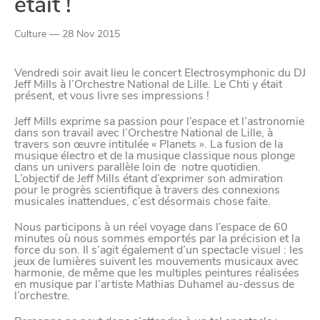
Paramètres de
était !
confidentialité
Culture — 28 Nov 2015
Vendredi soir avait lieu le concert Electrosymphonic du DJ
Jeff Mills à l’Orchestre National de Lille. Le Chti y était
Afin de faciliter votre navigation et de vous
présent, et vous livre ses impressions !
apporter le meilleur service possible, nous utilisons
Jeff Mills exprime sa passion pour l’espace et l’astronomie
des cookies pour améliorer le site aux besoins des
dans son travail avec l’Orchestre National de Lille, à
visiteurs, notamment selon la fréquentation.
travers son œuvre intitulée « Planets ». La fusion de la
musique électro et de la musique classique nous plonge
dans un univers parallèle loin de notre quotidien.
Nos politique de confidentialité
L’objectif de Jeff Mills étant d’exprimer son admiration
pour le progrès scientifique à travers des connexions
musicales inattendues, c’est désormais chose faite.
Nous participons à un réel voyage dans l’espace de 60
minutes où nous sommes emportés par la précision et la
force du son. Il s’agit également d’un spectacle visuel : les
jeux de lumières suivent les mouvements musicaux avec
harmonie, de même que les multiples peintures réalisées
en musique par l’artiste Mathias Duhamel au-dessus de
l’orchestre.