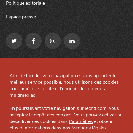
Politique éditoriale
Espace presse
Qui sommes-nous ?
Mentions légales
Grande Cause
Afin de faciliter votre navigation et vous apporter le
Préférences cookies
meilleur service possible, nous utilisons des cookies
Nous contacter
Site créé par
pour améliorer le site et l’enrichir de contenus
Politique éditoriale
multimédias.
J'accepte
Je refuse
Espace presse
En poursuivant votre navigation sur lechti.com, vous
acceptez le dépôt des cookies. Vous pouvez activer ou
désactiver ces cookies dans
Paramètres
et obtenir
plus d'informations dans nos
Mentions légales
.
HTITE
C
A
N