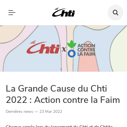
Recherch
un
bar,
SE DIVERTIR
un
Le Chti
restauran
MANGER
MANGER
SORTIR
SORTIR
VIVRE
SE DIVERTIR
CHTITE CANAILLE
Paramètres de confidentialité
VIVRE
La Grande Cause du Chti
Google reCAPTCHA
BLOG
2022 : Action contre la Faim
Google Analytics
Google Maps
Dernières news — 23 Mar 2022
YouTube