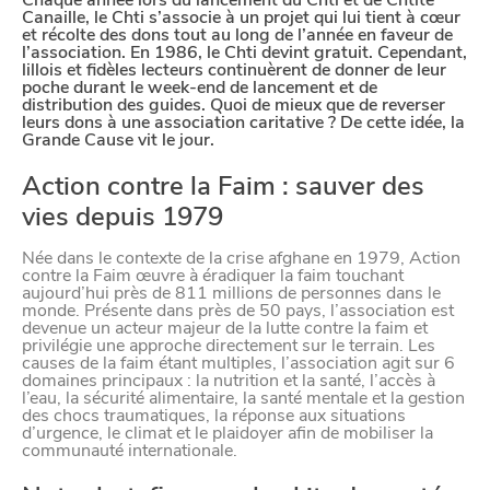
Chaque année lors du lancement du Chti et de Chtite
Canaille, le Chti s’associe à un projet qui lui tient à cœur
et récolte des dons tout au long de l’année en faveur de
Paramètres de
l’association. En 1986, le Chti devint gratuit. Cependant,
lillois et fidèles lecteurs continuèrent de donner de leur
poche durant le week-end de lancement et de
confidentialité
distribution des guides. Quoi de mieux que de reverser
leurs dons à une association caritative ? De cette idée, la
Grande Cause vit le jour.
Afin de faciliter votre navigation et de vous
Action contre la Faim : sauver des
apporter le meilleur service possible, nous utilisons
vies depuis 1979
des cookies pour améliorer le site aux besoins des
Née dans le contexte de la crise afghane en 1979, Action
visiteurs, notamment selon la fréquentation.
contre la Faim œuvre à éradiquer la faim touchant
aujourd’hui près de 811 millions de personnes dans le
Nos politique de confidentialité
monde. Présente dans près de 50 pays, l’association est
devenue un acteur majeur de la lutte contre la faim et
privilégie une approche directement sur le terrain. Les
causes de la faim étant multiples, l’association agit sur 6
domaines principaux : la nutrition et la santé, l’accès à
l’eau, la sécurité alimentaire, la santé mentale et la gestion
des chocs traumatiques, la réponse aux situations
d’urgence, le climat et le plaidoyer afin de mobiliser la
communauté internationale.