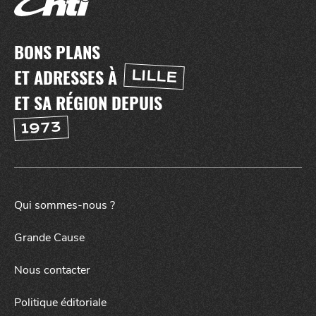
BONS PLANS
ET ADRESSES À
LILLE
ET SA RÉGION DEPUIS
1973
NUIT
la
SORTIR
Qui sommes-nous ?
Grande Cause
Nous contacter
Politique éditoriale