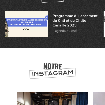
BONS PLANS ET ADRESSES
Programme du lancement
À
ET SA RÉGION
LILLE
du Chti et de Chtite
Canaille 2025
DEPUIS
1973
L'agenda du chti
NOTRE
INSTAGRAM