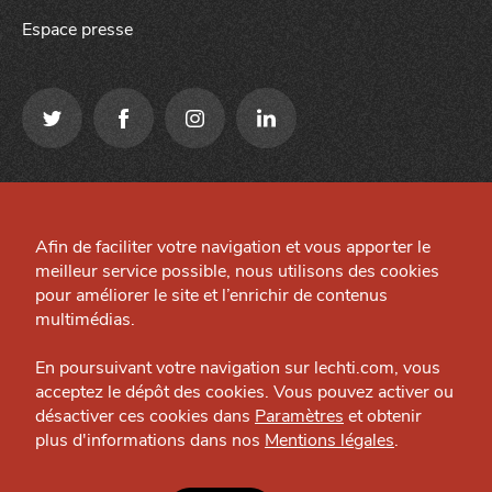
Espace presse
Qui sommes-nous ?
Mentions légales
Grande Cause
Afin de faciliter votre navigation et vous apporter le
Préférences cookies
meilleur service possible, nous utilisons des cookies
Nous contacter
J'accepte
Je refuse
Site créé par
pour améliorer le site et l’enrichir de contenus
Politique éditoriale
multimédias.
Espace presse
En poursuivant votre navigation sur lechti.com, vous
acceptez le dépôt des cookies. Vous pouvez activer ou
désactiver ces cookies dans
Paramètres
et obtenir
plus d'informations dans nos
Mentions légales
.
HTITE
C
A
N
C
AILLE