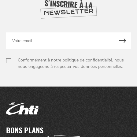
S'INSCRIRE À LA
SE
DIVERTIR
NEWSLETTER
Votre
email
Conformément à notre politique de confidentialité, nous
nous engageons à respecter vos données personnelles.
BONS PLANS