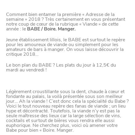
confidentialité
Comment bien entamer la première « Adresse de la
semaine » 2018 ? Très certainement en vous présentant
notre coup de cœur de la rubrique « Viande » de cette
année : le
BABE / Boire. Manger.
Afin de faciliter votre navigation et de vous
Jeune établissement lillois, le BABE est surtout le repère
apporter le meilleur service possible, nous utilisons
pour les amoureux de viande ou simplement pour les
amateurs de bars à manger. On vous laisse découvrir la
des cookies pour améliorer le site aux besoins des
critique 2018…
visiteurs, notamment selon la fréquentation.
Le bon plan du BABE
? Les plats du jour à 12,5€ du
mardi au vendredi !
Nos politique de confidentialité
Légèrement croustillante sous la dent, chaude à cœur et
fondante au palais, la voilà présentée sous son meilleur
jour… Ah la viande ! C’est donc cela la spécialité du Babe ?
Voici le tout nouveau repère des fanas de viande ; un lieu
hype et décontracté. Toutefois, la viande n’y est pas la
seule maîtresse des lieux car la large sélection de vins,
cocktails et surtout de bières vous rendra elle aussi
euphorique. Ne cherchez plus, voici où amener votre
Babe pour bien « Boire. Manger.