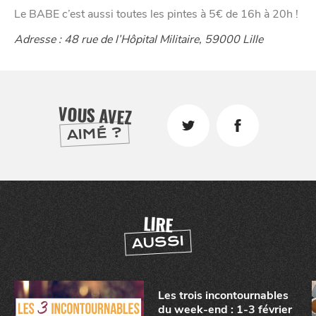
Le BABE c’est aussi toutes les pintes à 5€ de 16h à 20h !
VIVRE
Adresse : 48 rue de l’Hôpital Militaire, 59000 Lille
dans
NORD
le
VOUS AVEZ
AIMÉ ?
LIRE
AUSSI
Les trois incontournables
du week-end : 1-3 février