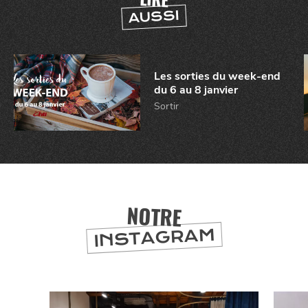
AUSSI
CHTITE
CANAILLE
Les sorties du week-end
du 6 au 8 janvier
Sortir
BONS PLANS ET ADRESSES
NOTRE
À
ET SA RÉGION
LILLE
INSTAGRAM
DEPUIS
1973