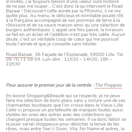
d’invités, j’ai toujours besoin d’une valeur sûre histoire
Paramètres de
de ne pas me louper… C’est donc là qu’intervient le Road
Bazaar ! Découvert cette année par la Pfrimmz, il ne me
quitte plus. Au menu, le délicieux et inimitable poulet rôti
confidentialité
à la française accompagné de ses pommes de terre à la
rôtissoire et de sa sauce maison ainsi qu’une sélection de
burgers authentiques. L’appel une fois passé, la livraison
se fait en un éclair et l’addition n’est pas très salée. Aucun
doute, c’est un véritable coup de cœur qui me poursuit
Afin de faciliter votre navigation et de vous
toute l’année et que je conseille sans hésiter.
apporter le meilleur service possible, nous utilisons
Road Bazaar
, 36 Façade de l’Esplanade, 59000 Lille. Tel.
des cookies pour améliorer le site aux besoins des
09 70 71 59 59. Lun-dim : 11h30 – 14h30, 18h –
22h30
visiteurs, notamment selon la fréquentation.
Nos politique de confidentialité
Pour assurer le premier jour de la rentrée :
The Preppies
En bonne Shopping&Beauté qui se respecte, je ne peux
faire ma sélection de bons plans sans y inclure une de ces
charmantes boutiques que l’on croise dans le Vieux-Lille.
Celle-ci propose un portefeuille de marques toutes aussi
stylées les unes des autres avec des collections qui
changent presque toutes les semaines. Il va donc falloir se
la jouer serial-shoppeuse pour dénicher la tenue de tes
rêves, mais entre See U Soon, Vila, No Name et autres, la