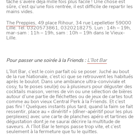
tâche s’avère déjà mille fois plus facile ! Une chose est
sûre, c’est qu’une fois rentrée, il est difficile de repartir les
mains vides.
The Preppies
, 49 place Rihour, 34 rue Lepelletier 59000
Lille. Tel. 0320573861, 0320218275. Lun : 14h – 19h,
mar-sam : 11h – 19h, sam : 10h – 19h dans le Vieux-
Lille.
Pour passer une soirée à la Friends :
L’îlot Bar
VIVRE
L’îlot Bar, c’est le coin parfait où se poser. Juché au bout
dans
NORD
le
de la rue Nationale, c’est ici que se retrouvent les habitués
après le boulot. Dans une ambiance ultra-conviviale et
cosy, tu te poses seul(e) ou à plusieurs pour déguster des
cocktails maison, verres de vin ou une sélection de bières
autour d’une partie de fléchettes ou de jeux de cartes tout
comme au bon vieux Central Perk à la Friends. Et c’est
pas fini ! Quelques instants plus tard, quand la faim se fait
ressentir, place au « dinéritif » (dîner-apéritif pour les plus
perplexes) avec une carte de planches apéro et tartines de
dégustation dont je ne saurai décrire la multitude de
saveurs. A l’îlot Bar le temps passe trop vite, et c’est
seulement à la fermeture que tu le quittes.