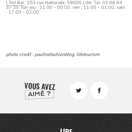
L’îlot Bar
, 253 rue Nationale, 59000 Lille. Tel. 03 66 64
37 25. lun-jeu : 11:00 – 00:00, ven : 11:00 – 01:00, sam
: 17:00 – 02:00
photo credit : paulinefashionblog, lilletourism
VOUS AVEZ
AIMÉ ?
LIRE