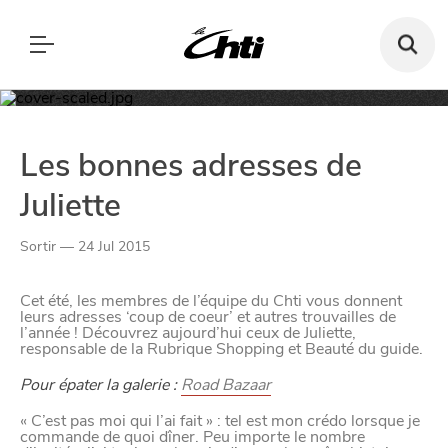
Recherch
un
bar,
SE DIVERTIR
un
Le Chti
restauran
MANGER
MANGER
SORTIR
SORTIR
Les bonnes adresses de
VIVRE
SE DIVERTIR
Juliette
CHTITE CANAILLE
Paramètres de confidentialité
Sortir — 24 Jul 2015
Google reCAPTCHA
VIVRE
Cet été, les membres de l’équipe du Chti vous donnent
leurs adresses ‘coup de coeur’ et autres trouvailles de
Google Analytics
BLOG
l’année ! Découvrez aujourd’hui ceux de Juliette,
responsable de la Rubrique Shopping et Beauté du guide.
Google Maps
Pour épater la galerie :
Road Bazaar
YouTube
« C’est pas moi qui l’ai fait » : tel est mon crédo lorsque je
commande de quoi dîner. Peu importe le nombre