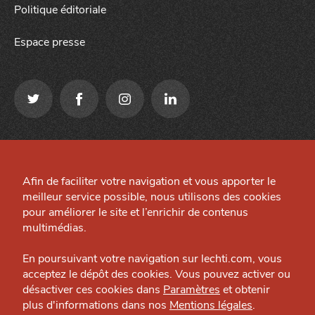
Politique éditoriale
Espace presse
Qui sommes-nous ?
Mentions légales
Grande Cause
Afin de faciliter votre navigation et vous apporter le
Préférences cookies
meilleur service possible, nous utilisons des cookies
Nous contacter
Site créé par
pour améliorer le site et l’enrichir de contenus
J'accepte
Je refuse
Politique éditoriale
multimédias.
Espace presse
En poursuivant votre navigation sur lechti.com, vous
acceptez le dépôt des cookies. Vous pouvez activer ou
désactiver ces cookies dans
Paramètres
et obtenir
plus d'informations dans nos
Mentions légales
.
HTITE
C
A
N