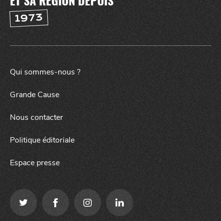
ET SA RÉGION DEPUIS
1973
Qui sommes-nous ?
SORTIR
Grande Cause
la
NUIT
Nous contacter
Politique éditoriale
Espace presse