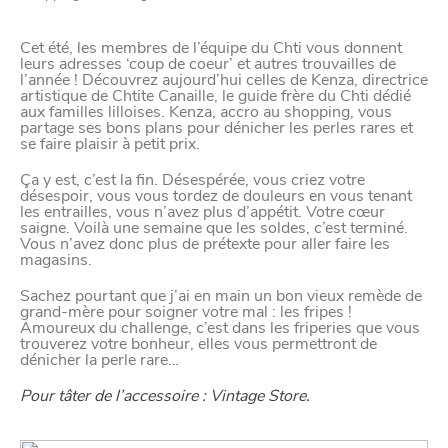
confidentialité
Cet été, les membres de l’équipe du Chti vous donnent
leurs adresses ‘coup de coeur’ et autres trouvailles de
l’année ! Découvrez aujourd’hui celles de Kenza, directrice
artistique de Chtite Canaille, le guide frère du Chti dédié
Afin de faciliter votre navigation et de vous
aux familles lilloises. Kenza, accro au shopping, vous
partage ses bons plans pour dénicher les perles rares et
apporter le meilleur service possible, nous utilisons
se faire plaisir à petit prix.
des cookies pour améliorer le site aux besoins des
Ça y est, c’est la fin. Désespérée, vous criez votre
visiteurs, notamment selon la fréquentation.
désespoir, vous vous tordez de douleurs en vous tenant
les entrailles, vous n’avez plus d’appétit. Votre cœur
saigne. Voilà une semaine que les soldes, c’est terminé.
Nos politique de confidentialité
Vous n’avez donc plus de prétexte pour aller faire les
magasins.
Sachez pourtant que j’ai en main un bon vieux remède de
grand-mère pour soigner votre mal : les fripes !
Amoureux du challenge, c’est dans les friperies que vous
trouverez votre bonheur, elles vous permettront de
dénicher la perle rare…
Pour tâter de l’accessoire : Vintage Store.