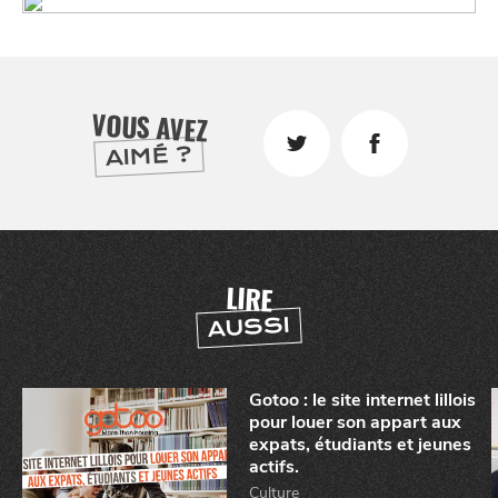
VIVRE
dans
NORD
le
VOUS AVEZ
AIMÉ ?
LIRE
AUSSI
Gotoo : le site internet lillois
pour louer son appart aux
expats, étudiants et jeunes
actifs.
Culture