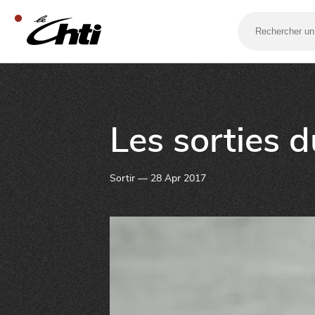
Rechercher
un
bar,
un
restaurant…
SE DIVERTIR
Les sorties 
Sortir — 28 Apr 2017
SORTIR