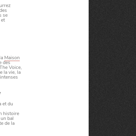
urrez
 des
s se
 et
la
Maison
e des
The Voice,
la vie, la
 intenses
e
 et du
 histoire
 un bal
e de la