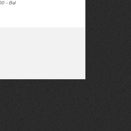
00 – Bal
té
À LA
lleur service possible, nous utilisons
UNE
s, notamment selon la fréquentation.
VIVRE
CHTITE