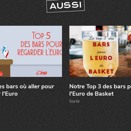
DIVERTIR
AUSSI
LILLE
BONS PLANS ET ADRESSES À
ET SA RÉGION DEPUIS
1973
J'accepte
Je refuse
s bars où aller pour
Notre Top 3 des bars 
 l'Euro
l'Euro de Basket
Sortir