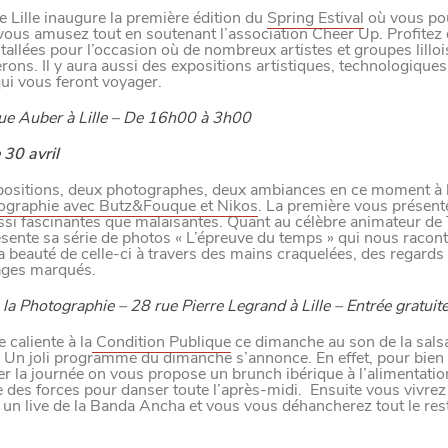
 Lille inaugure la première édition du
Spring Estival
où vous po
vous amusez tout en soutenant l’association Cheer Up. Profitez
M
A
N
G
E
R
C
O
M
M
E
U
N
H
T
I
M
tallées pour l’occasion où de nombreux artistes et groupes lilloi
rons. Il y aura aussi des expositions artistiques, technologiques
ui vous feront voyager.
rue Auber à Lille – De 16h00 à 3h00
UIT
30 avril
ositions, deux photographes, deux ambiances en ce moment à 
tographie avec Butz&Fouque et Nikos
. La première vous présent
ILLE
si fascinantes que malaisantes. Quant au célèbre animateur de 
ésente sa série de photos « L’épreuve du temps » qui nous raconte 
la beauté de celle-ci à travers des mains craquelées, des regards
sages marqués.
la Photographie – 28 rue Pierre Legrand à Lille – Entrée gratuit
 FAMILLLES
caliente à la
Condition Publique
ce dimanche au son de la salsa
 Un joli programme du dimanche s’annonce. En effet, pour bien
la journée on vous propose un brunch ibérique à l’alimentation
 des forces pour danser toute l’après-midi. Ensuite vous vivrez
 un live de la Banda Ancha et vous vous déhancherez tout le rest