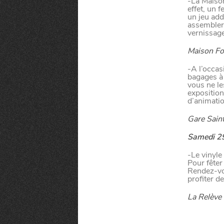
-La Maison
effet, un 
un jeu add
assembler,
vernissage
Maison Fol
-A l’occas
bagages à 
vous ne le
exposition
d’animatio
Gare Saint
Samedi 29
-Le vinyle
Pour fêter
Rendez-vo
profiter d
La Relève 
MANGER