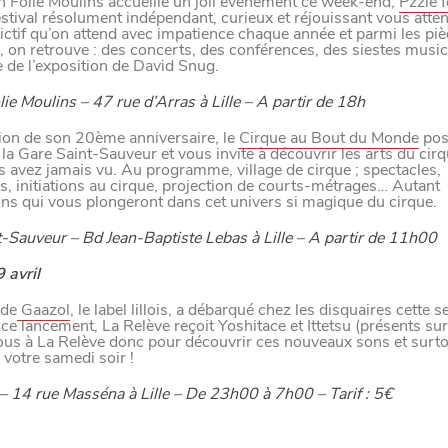
 Folie Moulins accueille un joli événement ce week-end,
Pzzle f
festival résolument indépendant, curieux et réjouissant vous atten
ictif qu’on attend avec impatience chaque année et parmi les piè
 on retrouve : des concerts, des conférences, des siestes musica
 de l’exposition de David Snug.
ie Moulins – 47 rue d’Arras à Lille – A partir de 18h
ion de son 20ème anniversaire, le
Cirque au Bout du Monde
pos
la Gare Saint-Sauveur et vous invite à découvrir les arts du c
s avez jamais vu. Au programme, village de cirque ; spectacles,
s, initiations au cirque, projection de courts-métrages… Autant
ns qui vous plongeront dans cet univers si magique du cirque.
-Sauveur – Bd Jean-Baptiste Lebas à Lille – A partir de 11h00
 avril
 de
Gaazol
, le label lillois, a débarqué chez les disquaires cette 
 ce lancement, La Relève reçoit Yoshitace et Ittetsu (présents sur 
us à La Relève donc pour découvrir ces nouveaux sons et surto
e votre samedi soir !
– 14 rue Masséna à Lille – De 23h00 à 7h00 – Tarif : 5€