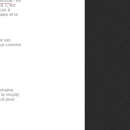
estival
! En
d. C’est
ces à
les et le
e ses
irque comme
semaine.
le vinyle).
ut pour