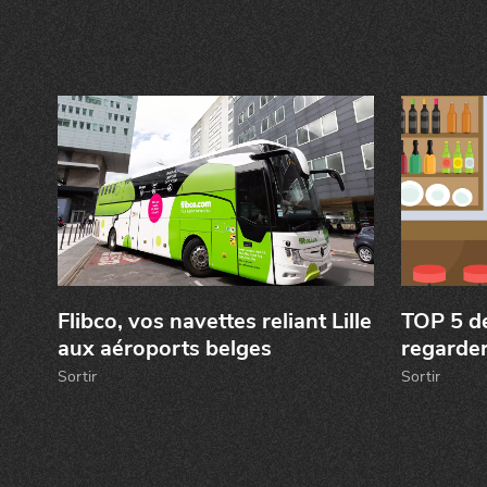
la
CHTIMI
comme
NUIT
un
Flibco, vos navettes reliant Lille
TOP 5 de
aux aéroports belges
regarder
Sortir
Sortir