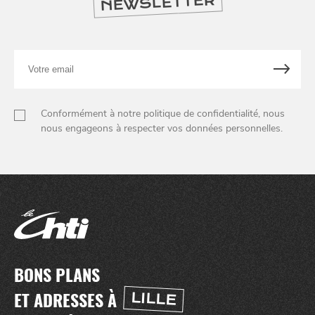
NEWSLETTER
Votre
email
Conformément à notre politique de confidentialité, nous
nous engageons à respecter vos données personnelles.
BONS PLANS
NUIT
la
SORTIR
ET ADRESSES À
LILLE