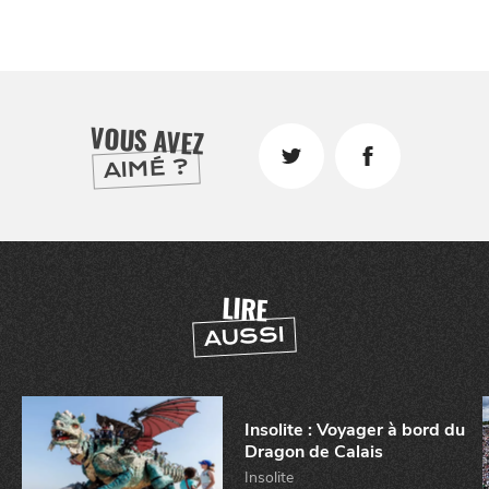
À
ET SA RÉGION
LILLE
DEPUIS
1973
VOUS AVEZ
AIMÉ ?
LIRE
AUSSI
Insolite : Voyager à bord du
Dragon de Calais
Insolite