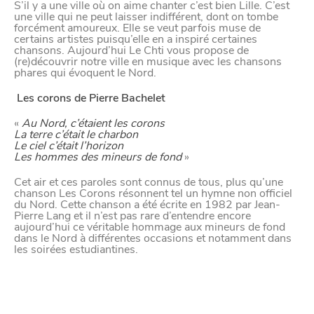
S’il y a une ville où on aime chanter c’est bien Lille. C’est
YouTube
une ville qui ne peut laisser indifférent, dont on tombe
forcément amoureux. Elle se veut parfois muse de
certains artistes puisqu’elle en a inspiré certaines
chansons. Aujourd’hui Le Chti vous propose de
Paramètres de
(re)découvrir notre ville en musique avec les chansons
phares qui évoquent le Nord.
confidentialité
Les corons de Pierre Bachelet
«
Au Nord, c’étaient les corons
La terre c’était le charbon
Afin de faciliter votre navigation et de vous
Le ciel c’était l’horizon
Les hommes des mineurs de fond
»
apporter le meilleur service possible, nous utilisons
des cookies pour améliorer le site aux besoins des
Cet air et ces paroles sont connus de tous, plus qu’une
chanson Les Corons résonnent tel un hymne non officiel
visiteurs, notamment selon la fréquentation.
du Nord. Cette chanson a été écrite en 1982 par Jean-
Pierre Lang et il n’est pas rare d’entendre encore
Nos politique de confidentialité
aujourd’hui ce véritable hommage aux mineurs de fond
dans le Nord à différentes occasions et notamment dans
les soirées estudiantines.