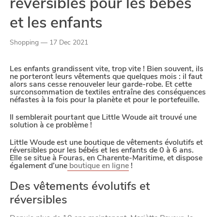
réversibles pour les bébés
Google Maps
et les enfants
YouTube
Shopping — 17 Dec 2021
Paramètres de
Les enfants grandissent vite, trop vite ! Bien souvent, ils
ne porteront leurs vêtements que quelques mois : il faut
alors sans cesse renouveler leur garde-robe. Et cette
confidentialité
surconsommation de textiles entraîne des conséquences
néfastes à la fois pour la planète et pour le portefeuille.
Il semblerait pourtant que Little Woude ait trouvé une
Afin de faciliter votre navigation et de vous
solution à ce problème !
apporter le meilleur service possible, nous utilisons
Little Woude est une boutique de vêtements évolutifs et
des cookies pour améliorer le site aux besoins des
réversibles pour les bébés et les enfants de 0 à 6 ans.
Elle se situe à Fouras, en Charente-Maritime, et dispose
visiteurs, notamment selon la fréquentation.
également d’une
boutique en ligne
!
Nos politique de confidentialité
Des vêtements évolutifs et
réversibles