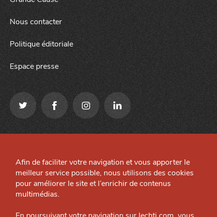
Nous contacter
Politique éditoriale
Espace presse
J'accepte
Je refuse
Qui sommes-nous ?
Mentions légales
Grande Cause
Afin de faciliter votre navigation et vous apporter le
Préférences cookies
meilleur service possible, nous utilisons des cookies
Nous contacter
Site créé par
pour améliorer le site et l’enrichir de contenus
Politique éditoriale
multimédias.
Espace presse
En poursuivant votre navigation sur lechti.com, vous