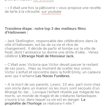
– « Il était une fois la pâtisserie » vous propose une recette
de tarte à la citrouille:
sur youtube
Troisième étape : notre top 3 des meilleurs films
d’Halloween :
– Jack Skellington, responsable des célébrations dans la
ville d’Halloween, est las de sa vie et rêve de
changement.. Il décide de partir et tombe sur la ville de
Noël, dont l’ambiance lui donne une drôle d’idée… Venez
célébrer
L’étrange Noël de Monsieur Jack.
– C’était avec Victoria que Victor devait passer le restant
de ses jours… Mais au moment de sceller leur union,
Victor s’enfuit et rencontre dans la forêt Emily, un cadavre
avec qui il entame
Les Noces Funèbres
.
– A la mort de ses parents, Lewis, 10 ans, part vivre chez
son oncle dans un manoir où les murs sont secoués d’un
étrange tic-tac… Lorsque l’enfant réveille par mégarde les
morts, un monde de magie et de créatures fantastiques
s’ouvre à lui, dans lequel sa vie est en danger.
La
prophétie de l’horloge
se réalisera-t-elle ?