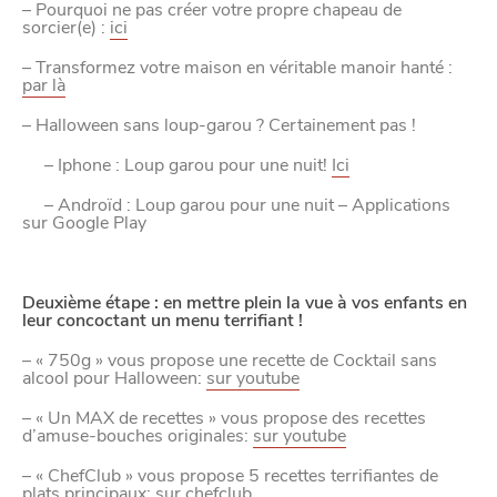
– Pourquoi ne pas créer votre propre chapeau de
sorcier(e) :
ici
– Transformez votre maison en véritable manoir hanté :
par là
– Halloween sans loup-garou ? Certainement pas !
– Iphone : ‎Loup garou pour une nuit!
Ici
– Androïd : Loup garou pour une nuit – Applications
sur Google Play
Deuxième étape : en mettre plein la vue à vos enfants en
leur concoctant un menu terrifiant !
VIVRE
– « 750g » vous propose une recette de Cocktail sans
alcool pour Halloween:
sur youtube
dans
NORD
le
– « Un MAX de recettes » vous propose des recettes
d’amuse-bouches originales:
sur youtube
– « ChefClub » vous propose 5 recettes terrifiantes de
plats principaux:
sur chefclub