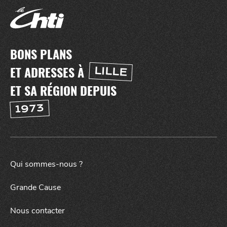
BONS PLANS
ET ADRESSES À
LILLE
ET SA RÉGION DEPUIS
1973
NUIT
la
SORTIR
Qui sommes-nous ?
Grande Cause
Nous contacter