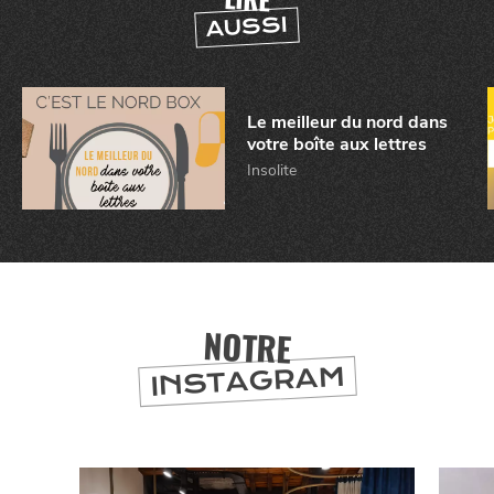
AUSSI
BONS PLANS ET ADRESSES
À
ET SA RÉGION
LILLE
Le meilleur du nord dans
votre boîte aux lettres
DEPUIS
1973
Insolite
NOTRE
INSTAGRAM