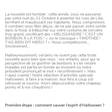
Paramètres de
La nouvelle est tombée : cette année, vous ne passerez
pas votre nuit du 31 Octobre à arpenter les rues de Lille,
confidentialité
terrifiant et maudissant ses habitants. Nous comprenons
ô combien vous êtes déçus, de ne pas passer votre soirée
dans le froid, à trébucher sur votre costume de sorcière
trop grand, vociférant des « MELISSANDRE ! C’EST UN
BONBON À LA FOIS ! », ou le classique « TIMOTHEE !
Afin de faciliter votre navigation et de vous
T’AS BIEN DIT MERCI ? ». Nous compatissons…
Sincèrement…
apporter le meilleur service possible, nous utilisons
des cookies pour améliorer le site aux besoins des
Malheureusement, certains ne vivent pas cette triste
nouvelle aussi bien que vous : vos enfants, pour qui la
visiteurs, notamment selon la fréquentation.
perspective de se goinfrer de bonbons à s’en rendre
malades est partie en fumée au moment où notre
Nos politique de confidentialité
président prononçait le mot « reconfinement ». Mais
n’ayez crainte ! Notre sélection d’activités spéciale
Halloween, à faire à la maison, leur fera à coup sûr
retrouver le sourire. Alors dépoussiérez votre chapeau
pointu et à vos chaudrons !
Première étape : comment sauver l’esprit d’Halloween ?