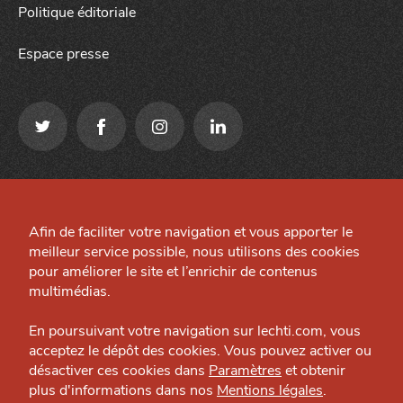
Politique éditoriale
Espace presse
Qui sommes-nous ?
Mentions légales
Grande Cause
Afin de faciliter votre navigation et vous apporter le
Préférences cookies
meilleur service possible, nous utilisons des cookies
Nous contacter
J'accepte
Je refuse
Site créé par
pour améliorer le site et l’enrichir de contenus
Politique éditoriale
multimédias.
Espace presse
En poursuivant votre navigation sur lechti.com, vous
acceptez le dépôt des cookies. Vous pouvez activer ou
désactiver ces cookies dans
Paramètres
et obtenir
plus d'informations dans nos
Mentions légales
.
HTITE
C
A
N