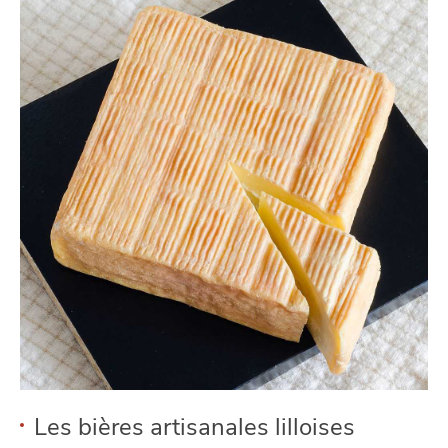
VIVRE
dans
NORD
le
Les bières artisanales lilloises