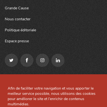
Grande Cause
Nous contacter
Politique éditoriale
Espace presse
Qui sommes-nous ?
Mentions légales
J'accepte
Je refuse
Grande Cause
Afin de faciliter votre navigation et vous apporter le
Préférences cookies
meilleur service possible, nous utilisons des cookies
Nous contacter
Site créé par
pour améliorer le site et l’enrichir de contenus
Politique éditoriale
multimédias.