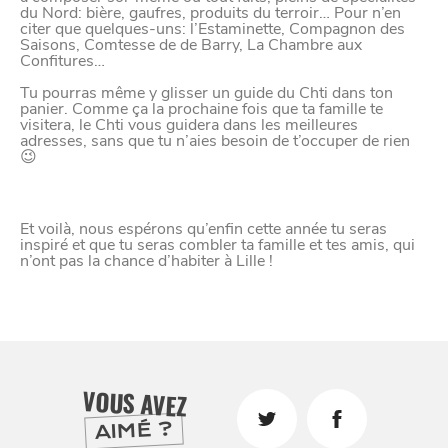
du Nord: bière, gaufres, produits du terroir… Pour n’en
citer que quelques-uns: l’Estaminette, Compagnon des
Saisons, Comtesse de de Barry, La Chambre aux
Confitures…
Tu pourras même y glisser un guide du Chti dans ton
BONS PLANS ET ADRESSES
panier. Comme ça la prochaine fois que ta famille te
visitera, le Chti vous guidera dans les meilleures
adresses, sans que tu n’aies besoin de t’occuper de rien
À
ET SA RÉGION
LILLE
😉
DEPUIS
1973
Et voilà, nous espérons qu’enfin cette année tu seras
inspiré et que tu seras combler ta famille et tes amis, qui
n’ont pas la chance d’habiter à Lille !
VOUS AVEZ
AIMÉ ?