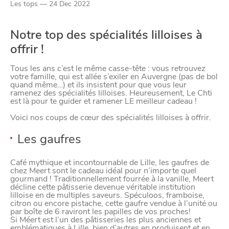
Les tops — 24 Dec 2022
YouTube
Notre top des spécialités lilloises à
Paramètres de
offrir !
Tous les ans c’est le même casse-tête : vous retrouvez
confidentialité
votre famille, qui est allée s’exiler en Auvergne (pas de bol
quand même…) et ils insistent pour que vous leur
ramenez des spécialités
lilloises
. Heureusement, Le Chti
est là pour te guider et ramener LE meilleur cadeau !
Afin de faciliter votre navigation et de vous
Voici nos coups de cœur des spécialités lilloises à offrir.
apporter le meilleur service possible, nous utilisons
des cookies pour améliorer le site aux besoins des
Les gaufres
visiteurs, notamment selon la fréquentation.
Café mythique et incontournable de Lille, les gaufres de
chez Meert sont le cadeau idéal pour n’importe quel
Nos politique de confidentialité
gourmand ! Traditionnellement fourrée à la vanille, Meert
décline cette pâtisserie devenue véritable institution
lilloise en de multiples saveurs. Spéculoos, framboise,
citron ou encore pistache, cette gaufre vendue à l’unité ou
par boîte de 6 raviront les papilles de vos proches!
Si Méert est l’un des pâtisseries les plus anciennes et
emblématiques à Lille, bien d’autres en produisent et en