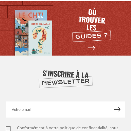
OÙ
TROUVER
LES
GUIDES ?
S'INSCRIRE À LA
NEWSLETTER
Votre
email
Conformément à notre politique de confidentialité, nous