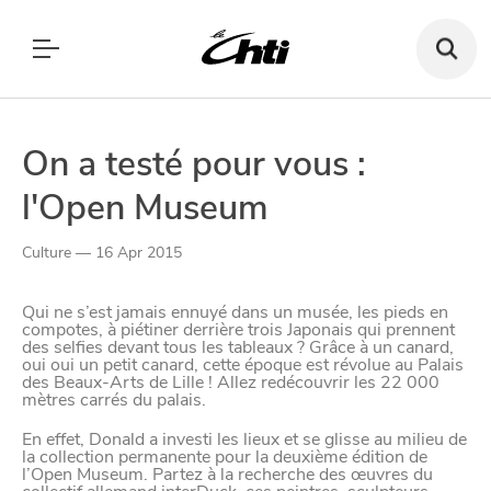
Recherch
un
bar,
SE DIVERTIR
un
Le Chti
restauran
MANGER
MANGER
SORTIR
On a testé pour vous :
SORTIR
l'Open Museum
VIVRE
SE DIVERTIR
Paramètres de confidentialité
Culture — 16 Apr 2015
CHTITE CANAILLE
Google reCAPTCHA
VIVRE
Qui ne s’est jamais ennuyé dans un musée, les pieds en
compotes, à piétiner derrière trois Japonais qui prennent
Google Analytics
des selfies devant tous les tableaux ? Grâce à un canard,
BLOG
oui oui un petit canard, cette époque est révolue au Palais
des Beaux-Arts de Lille ! Allez redécouvrir les 22 000
Google Maps
mètres carrés du palais.
YouTube
En effet, Donald a investi les lieux et se glisse au milieu de
la collection permanente pour la deuxième édition de
l’Open Museum. Partez à la recherche des œuvres du