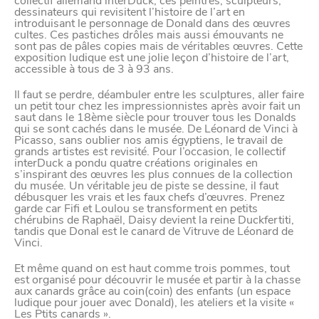
collectif allemand interDuck, ces peintres, sculpteurs,
Paramètres de
dessinateurs qui revisitent l’histoire de l’art en
introduisant le personnage de Donald dans des œuvres
cultes. Ces pastiches drôles mais aussi émouvants ne
confidentialité
sont pas de pâles copies mais de véritables œuvres. Cette
exposition ludique est une jolie leçon d’histoire de l’art,
accessible à tous de 3 à 93 ans.
Afin de faciliter votre navigation et de vous
Il faut se perdre, déambuler entre les sculptures, aller faire
un petit tour chez les impressionnistes après avoir fait un
apporter le meilleur service possible, nous utilisons
saut dans le 18ème siècle pour trouver tous les Donalds
qui se sont cachés dans le musée. De Léonard de Vinci à
des cookies pour améliorer le site aux besoins des
Picasso, sans oublier nos amis égyptiens, le travail de
visiteurs, notamment selon la fréquentation.
grands artistes est revisité. Pour l’occasion, le collectif
interDuck a pondu quatre créations originales en
s’inspirant des œuvres les plus connues de la collection
Nos politique de confidentialité
du musée. Un véritable jeu de piste se dessine, il faut
débusquer les vrais et les faux chefs d’œuvres. Prenez
garde car Fifi et Loulou se transforment en petits
chérubins de Raphaël, Daisy devient la reine Duckfertiti,
tandis que Donal est le canard de Vitruve de Léonard de
Vinci.
Et même quand on est haut comme trois pommes, tout
est organisé pour découvrir le musée et partir à la chasse
aux canards grâce au coin(coin) des enfants (un espace
ludique pour jouer avec Donald), les ateliers et la visite «
Les Ptits canards ».