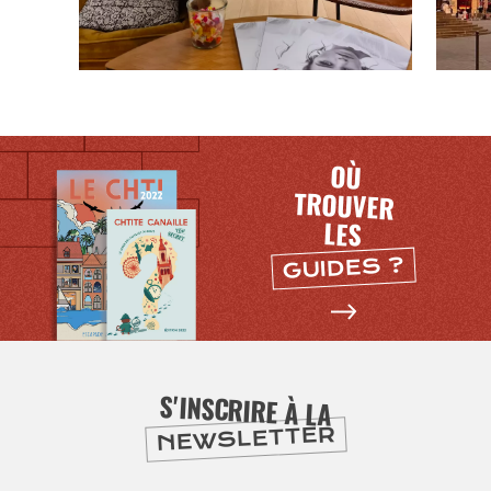
OÙ
TROUVER
LES
GUIDES ?
SE
DIVERTIR
S'INSCRIRE À LA
NEWSLETTER