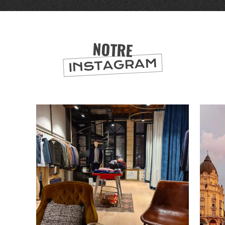
NOTRE
INSTAGRAM
BONS PLANS ET ADRESSES
À
ET SA RÉGION
LILLE
DEPUIS
1973