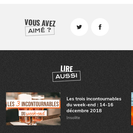
VOUS AVEZ
AIMÉ ?
LIRE
AUSSI
Les trois incontournables
du week-end : 14-16
décembre 2018
CHTITE
Insolite
CANAILLE