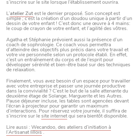
s’inscrire sur le site lorsque l’établissement ouvrira.
CANAILLE
L’
atelier Zut
est le dernier proposé. Son concept est
simple ; c’est la création d’un doudou unique à partir d’un
dessin de votre enfant ! C’est donc une œuvre à 4 mains:
le coup de crayon de votre enfant, et l’agilité des vôtres.
Agatha et Stéphanie prévoient aussi la présence d’un
coach de sophrologie. Ce coach vous permettra
d’atteindre des objectifs plus précis dans votre travail et
votre vie personnelle selon un protocole établi. En effet,
c’est un entraînement du corps et de l’esprit pour
développer sérénité et bien-être basé sur des techniques
de relaxation.
Finalement, vous avez besoin d’un espace pour travailler
avec votre entreprise et passer une journée productive
dans la convivialité ? C’est le but de la salle attenante du
deuxième étage de Solange, Marguerite et les Autres.
Pause déjeuner incluse, les tables sont agencées devant
l’écran à projecteur pour garantir un maximum
d’interactions. Pour réservez votre journée, il suffira de
BONS PLANS ET ADRESSES
s’inscrire sur le
site internet
qui sera bientôt disponible.
Lire aussi :
Wecandoo, des ateliers d’initiation à
À
ET SA RÉGION
LILLE
l’Artisanat lillois
.