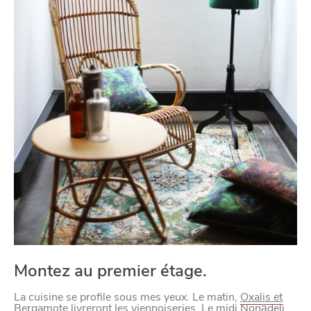
Montez au premier étage.
La cuisine se profile sous mes yeux. Le matin,
Oxalis et
Bergamote
livreront les viennoiseries. Le midi
Nonādeli