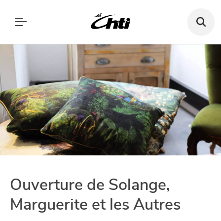
Recherch
un
bar,
SE DIVERTIR
un
Le Chti
restauran
MANGER
MANGER
SORTIR
SORTIR
VIVRE
SE DIVERTIR
CHTITE CANAILLE
VIVRE
BLOG
Ouverture de Solange,
Marguerite et les Autres
Paramètres de confidentialité