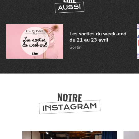
AUSSI
CHTITE
CANAILLE
Les sorties du week-end
du 21 au 23 avril
Sortir
BONS PLANS ET ADRESSES
NOTRE
À
ET SA RÉGION
LILLE
INSTAGRAM
DEPUIS
1973