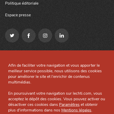
Politique éditoriale
Espace presse
Qui sommes-nous ?
Mentions légales
Grande Cause
Afin de faciliter votre navigation et vous apporter le
Préférences cookies
meilleur service possible, nous utilisons des cookies
Nous contacter
Site créé par
pour améliorer le site et l’enrichir de contenus
J'accepte
Je refuse
Politique éditoriale
multimédias.
Espace presse
En poursuivant votre navigation sur lechti.com, vous
acceptez le dépôt des cookies. Vous pouvez activer ou
désactiver ces cookies dans
Paramètres
et obtenir
plus d'informations dans nos
Mentions légales
.
HTITE
C
A
N