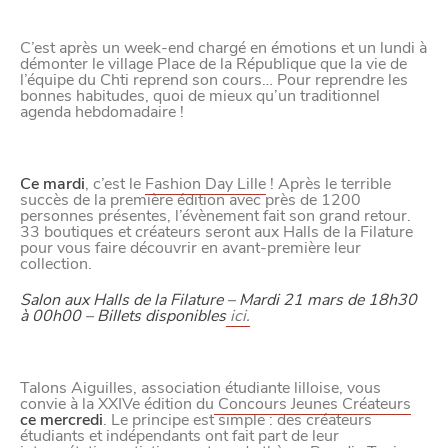
Paramètres de
C’est après un week-end chargé en émotions et un lundi à
confidentialité
démonter le village Place de la République que la vie de
l’équipe du Chti reprend son cours… Pour reprendre les
bonnes habitudes, quoi de mieux qu’un traditionnel
agenda hebdomadaire !
Afin de faciliter votre navigation et de vous
apporter le meilleur service possible, nous utilisons
Ce mardi
, c’est le
Fashion Day Lille
! Après le terrible
des cookies pour améliorer le site aux besoins des
succès de la première édition avec près de 1200
personnes présentes, l’évènement fait son grand retour.
visiteurs, notamment selon la fréquentation.
33 boutiques et créateurs seront aux Halls de la Filature
pour vous faire découvrir en avant-première leur
Nos politique de confidentialité
collection.
Salon aux Halls de la Filature – Mardi 21 mars de 18h30
à 00h00 – Billets disponibles
ici.
Talons Aiguilles, association étudiante lilloise, vous
convie à la XXIVe édition du
Concours Jeunes Créateurs
ce mercredi
. Le principe est simple : des créateurs
étudiants et indépendants ont fait part de leur