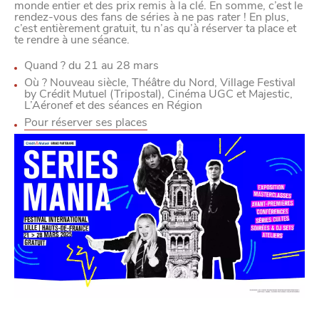
monde entier
et des prix remis à la clé. En somme, c’est le
rendez-vous des fans de séries à ne pas rater ! En plus,
c’est entièrement gratuit, tu n’as qu’à réserver ta place et
te rendre à une séance.
Quand ?
du
21
au
28
mars
Où ?
Nouveau siècle, Théâtre du Nord, Village Festival
by Crédit Mutuel (Tripostal), Cinéma UGC et Majestic,
L’Aéronef et des séances en Région
Pour réserver ses places
BONS PLANS ET ADRESSES
À
ET SA RÉGION
LILLE
DEPUIS
1973