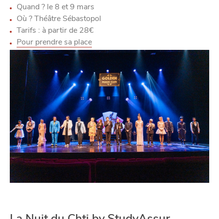
Quand ?
le
8 et 9 mars
Où ?
Théâtre Sébastopol
Tarifs
: à partir de
28€
Pour prendre sa place
La Nuit du Chti by StudyAssur