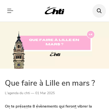
Recherch
un
bar,
SE DIVERTIR
un
Le Chti
restauran
MANGER
MANGER
SORTIR
SORTIR
VIVRE
SE DIVERTIR
CHTITE CANAILLE
VIVRE
BLOG
Que faire à Lille en mars ?
L'agenda du chti — 01 Mar 2025
Paramètres de confidentialité
On te présente 8 évènements qui feront vibrer la