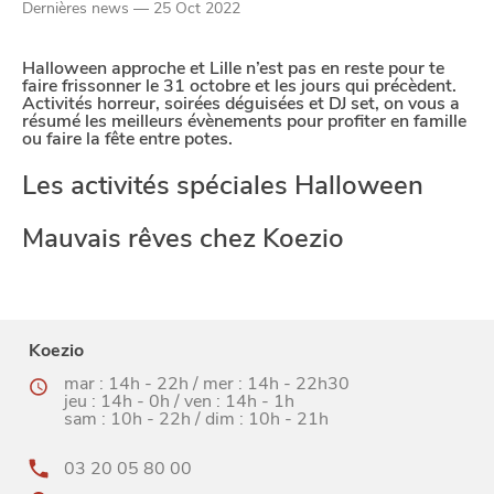
Dernières news — 25 Oct 2022
Paramètres de confidentialité
Halloween approche et Lille n’est pas en reste pour te
Google reCAPTCHA
faire frissonner le 31 octobre et les jours qui précèdent.
Activités horreur, soirées déguisées et DJ set, on vous a
Google Analytics
résumé les meilleurs évènements pour profiter en famille
ou faire la fête entre potes.
Google Maps
Les activités spéciales Halloween
YouTube
Mauvais rêves chez Koezio
Paramètres de
confidentialité
Koezio
mar : 14h - 22h / mer : 14h - 22h30
jeu : 14h - 0h / ven : 14h - 1h
Afin de faciliter votre navigation et de vous
sam : 10h - 22h / dim : 10h - 21h
apporter le meilleur service possible, nous utilisons
03 20 05 80 00
des cookies pour améliorer le site aux besoins des