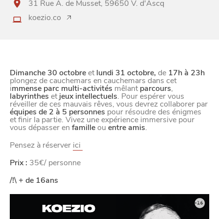
visiteurs, notamment selon la fréquentation.
31 Rue A. de Musset, 59650 V. d'Ascq
koezio.co
Nos politique de confidentialité
Dimanche 30 octobre
et
lundi 31 octobre,
de
17h à 23h
plongez de cauchemars en cauchemars dans cet
i
mmense parc multi-activités
mêlant
parcours
,
labyrinthes
et
jeux intellectuels
. Pour espérer vous
réveiller de ces mauvais rêves, vous devrez collaborer par
équipes de 2 à 5 personnes
pour résoudre des énigmes
et finir la partie. Vivez une expérience immersive pour
vous dépasser en
famille
ou
entre amis
.
Pensez à réserver
ici
Prix :
35€/ personne
/!\ + de 16ans