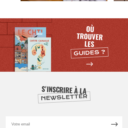
OÙ
TROUVER
LES
GUIDES ?
NUIT
la
SORTIR
S'INSCRIRE À LA
NEWSLETTER
Votre
email