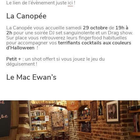
DEPUIS
1973
Le lien de l’évènement juste
ici
!
La Canopée
La Canopée vous accueille samedi
29 octobre
de
19h à
2h
pour une soirée DJ set sanguinolente et un Drag show.
Sur place vous retrouverez leurs fingerfood habituelles
pour accompagner vos
terrifiants
cocktails aux couleurs
d’Halloween
!
Petit +
: un shot offert si vous jouez le jeu du
déguisement !
Le Mac Ewan’s