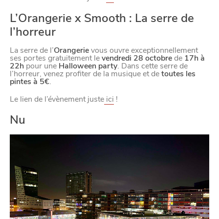
L’Orangerie x Smooth : La serre de
l’horreur
La serre de l’
Orangerie
vous ouvre exceptionnellement
ses portes gratuitement le
vendredi 28 octobre
de
17h à
22h
pour une
Halloween party
. Dans cette serre de
l’horreur, venez profiter de la musique et de
toutes les
pintes à 5€
.
Le lien de l’évènement juste
ici
!
Nu
DIVERTIR
SE