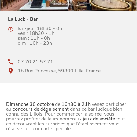
La Luck - Bar
lun-jeu : 18h30 - 0h
ven : 18h30 - 1h
sam : 11h - 0h
dim : 10h - 23h
07 70 21 57 71
1b Rue Princesse, 59800 Lille, France
Dimanche 30 octobre
de
16h30 à 21h
venez participer
au
concours de déguisement
dans ce bar ludique bien
BONS PLANS ET ADRESSES
connu des Lillois. Pour commencer la soirée, vous
pourrez profiter de leurs nombreux
jeux de société
tout
À
ET SA RÉGION
en découvrant les surprises que l’établissement vous
LILLE
réserve sur leur carte spéciale.