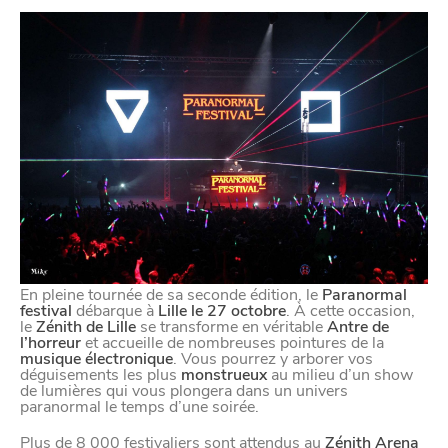
En pleine tournée de sa seconde édition, le
Paranormal
festival
débarque à
Lille le 27 octobre
. À cette occasion,
le
Zénith de Lille
se transforme en véritable
Antre de
l’horreur
et accueille de nombreuses pointures de la
musique électronique
. Vous pourrez y arborer vos
déguisements les plus
monstrueux
au milieu d’un show
de lumières qui vous plongera dans un univers
paranormal le temps d’une soirée.
Plus de 8 000 festivaliers sont attendus au
Zénith Arena