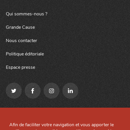
Qui sommes-nous ?
Grande Cause
Nous contacter
Politique éditoriale
Espace presse
J'accepte
Je refuse
Qui sommes-nous ?
Mentions légales
Grande Cause
Afin de faciliter votre navigation et vous apporter le
Préférences cookies