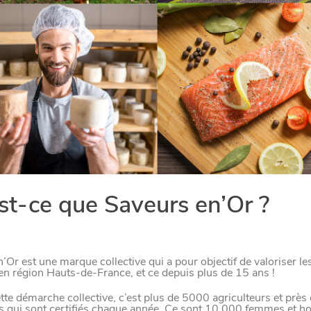
LE NORD
L
E
S
D
E
R
N
I
È
R
E
S
A
C
T
S
D
U
O
R
Paramètres de confidentiali
st-ce que Saveurs en’Or ?
Afin de faciliter votre navigation et de vous apporter le mei
des cookies pour améliorer le site aux besoins des visiteur
’Or est une marque collective qui a pour objectif de valoriser le
en région Hauts-de-France, et ce depuis plus de 15 ans !
Nos politique de confidentialité
SE
tte démarche collective, c’est plus de 5000 agriculteurs et près
es qui sont certifiés chaque année. Ce sont 10 000 femmes et 