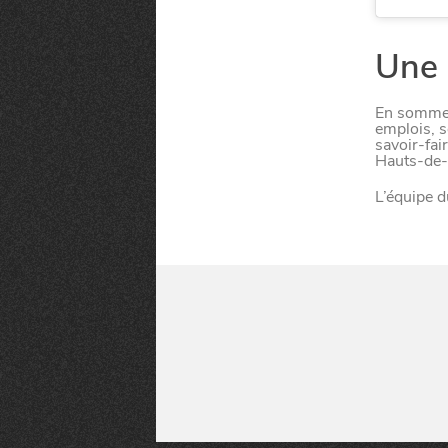
Qui sommes-nous ?
Grande Cause
Nous contact
Politique éditoriale
Espace presse
Une 
En somme, 
Mentions légales
emplois, s
savoir-fai
Hauts-de-F
L’équipe d