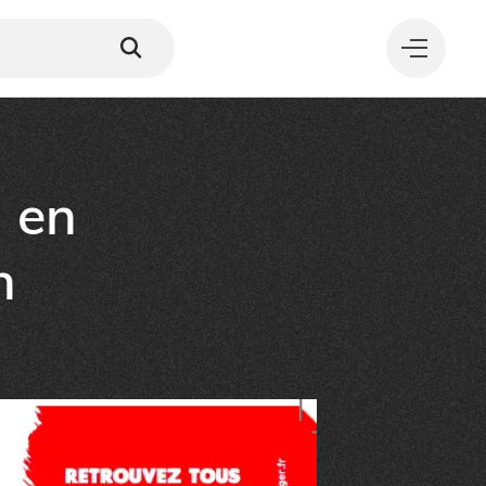
 en
MANGER
n