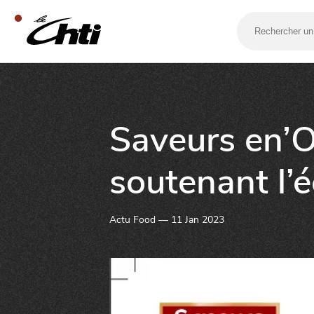
Rechercher
un
bar,
un
restaurant…
SE DIVERTIR
Saveurs en’O
soutenant l’
Actu Food — 11 Jan 2023
SORTIR