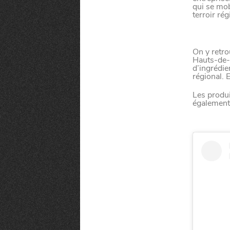
la
CHTIMI
comme
qui se mob
NUIT
un
terroir rég
On y retro
Hauts-de-
d’ingrédie
régional. 
Les produi
également