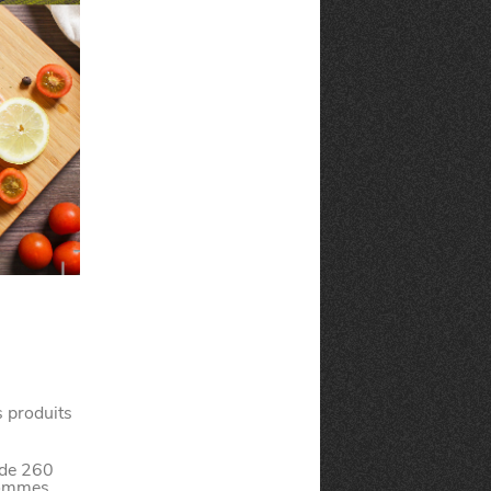
té
À LA
lleur service possible, nous utilisons
UNE
s, notamment selon la fréquentation.
s produits
VIVRE
CHTITE
 de 260
hommes,