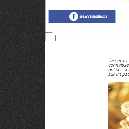
Ce nom vo
connaissez
qui se cac
sur un paq
MANGER