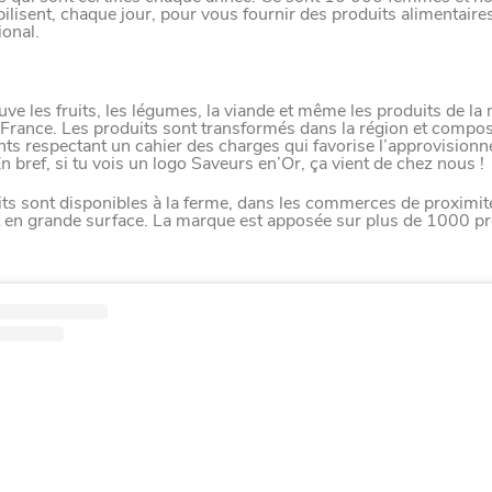
DIVERTIR
ilisent, chaque jour, pour vous fournir des produits alimentaire
ional.
LILLE
BONS PLANS ET ADRESSES À
ET SA RÉGION DEPUIS
1973
uve les fruits, les légumes, la viande et même les produits de 
France. Les produits sont transformés dans la région et compo
nts respectant un cahier des charges qui favorise l’approvision
En bref, si tu vois un logo Saveurs en’Or, ça vient de chez nous !
J'accepte
Je refuse
ts sont disponibles à la ferme, dans les commerces de proximit
 en grande surface. La marque est apposée sur plus de 1000 pr