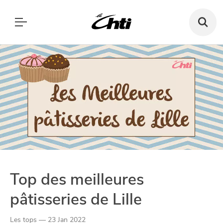
Recherch
un
bar,
SE DIVERTIR
un
Le Chti
restauran
MANGER
MANGER
SORTIR
SORTIR
VIVRE
SE DIVERTIR
CHTITE CANAILLE
VIVRE
BLOG
Top des meilleures
pâtisseries de Lille
Paramètres de confidentialité
Les tops — 23 Jan 2022