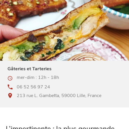
Gâteries et Tarteries
mer-dim : 12h - 18h
06 52 56 97 24
213 rue L. Gambetta, 59000 Lille, France
VIVRE
dans
NORD
le
L’impertinente : la plus gourmande