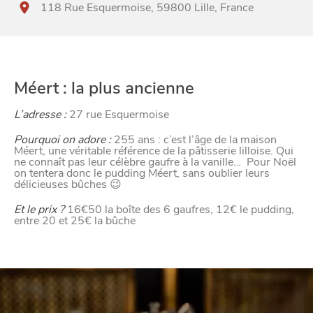
CANAILLE
118 Rue Esquermoise, 59800 Lille, France
Méert : la plus ancienne
L’adresse :
27 rue Esquermoise
Pourquoi on adore :
255 ans : c’est l’âge de la maison
Méert, une véritable référence de la pâtisserie lilloise. Qui
ne connaît pas leur célèbre gaufre à la vanille… Pour Noël
on tentera donc le pudding Méert, sans oublier leurs
délicieuses bûches 😉
Et le prix ?
16€50 la boîte des 6 gaufres, 12€ le pudding,
entre 20 et 25€ la bûche
BONS PLANS ET ADRESSES
À
ET SA RÉGION
LILLE
DEPUIS