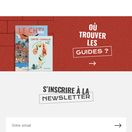
OÙ
TROUVER
LES
GUIDES ?
S'INSCRIRE À LA
NEWSLETTER
NUIT
la
SORTIR
Votre
email