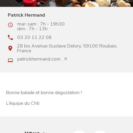
Patrick Hermand
mar-sam : 7h - 19h30
dim : 7h - 13h
03 20 11 22 08
28 bis Avenue Gustave Delory, 59100 Roubaix,
France
patrickhermand.com
DIVERTIR
Bonne balade et bonne degustation !
L’équipe du Chti