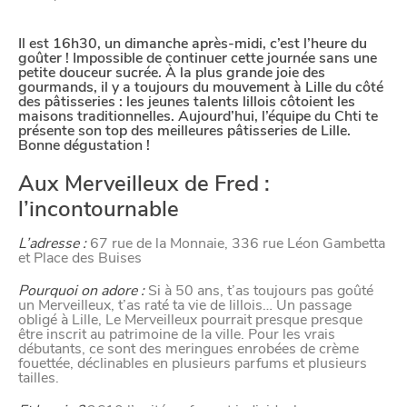
Google reCAPTCHA
Il est 16h30, un dimanche
après-midi,
c’est l’heure du
goûter ! Impossible de continuer cette journée sans une
Google Analytics
petite douceur sucrée. À la plus grande joie des
gourmands, il y a toujours du mouvement à Lille du côté
Google Maps
des pâtisseries : les jeunes talents lillois côtoient les
maisons traditionnelles. Aujourd’hui, l’équipe du Chti te
présente son top des meilleures pâtisseries de Lille.
YouTube
Bonne dégustation !
Aux Merveilleux de Fred :
Paramètres de
l’incontournable
confidentialité
L’adresse :
67 rue de la Monnaie, 336 rue Léon Gambetta
et Place des Buises
Pourquoi on adore :
Si à 50 ans, t’as toujours pas goûté
Afin de faciliter votre navigation et de vous
un Merveilleux, t’as raté ta vie de lillois… Un passage
obligé à Lille, Le Merveilleux pourrait presque presque
apporter le meilleur service possible, nous utilisons
être inscrit au patrimoine de la ville. Pour les vrais
des cookies pour améliorer le site aux besoins des
débutants, ce sont des meringues enrobées de crème
fouettée, déclinables en plusieurs parfums et plusieurs
visiteurs, notamment selon la fréquentation.
tailles.