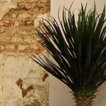
Paramètres de
confidentialité
Afin de faciliter votre navigation et de vous
apporter le meilleur service possible, nous utilisons
des cookies pour améliorer le site aux besoins des
visiteurs, notamment selon la fréquentation.
Nos politique de confidentialité