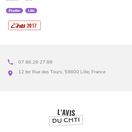
Étudier
Lille
CHTITE
2017
CANAILLE
07 86 29 27 89
12 ter Rue des Tours, 59800 Lille, France
BONS PLANS ET ADRESSES
À
ET SA RÉGION
LILLE
L'AVIS
DEPUIS
1973
DU CHTI