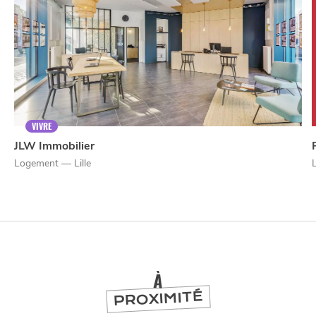
VIVRE
JLW Immobilier
Logement — Lille
NUIT
SORTIR
À
PROXIMITÉ