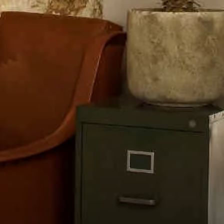
VIVRE
dans
NORD
le