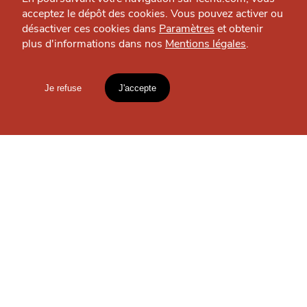
acceptez le dépôt des cookies. Vous pouvez activer ou
désactiver ces cookies dans
Paramètres
et obtenir
LES
plus d'informations dans nos
Mentions légales
.
HTITE
C
A
N
GUIDES ?
C
AILLE
Je refuse
J'accepte
Mentions légales
lien vers l'article
S'INSCRIRE À LA
NEWSLETTER
Accueil
Explorer
Blog
un
CHTIMI
comme
MANGER
Votre
email
Conformément à notre politique de confidentialité, nous
nous engageons à respecter vos données personnelles.