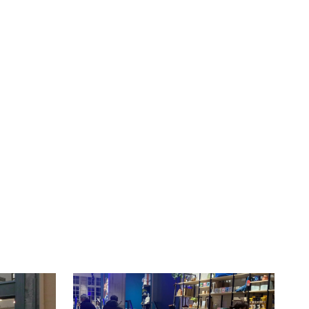
té
À LA
lleur service possible, nous utilisons
UNE
s, notamment selon la fréquentation.
VIVRE
CHTITE
CANAILLE
dans
NORD
le