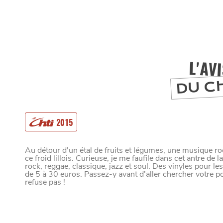
L'AV
DU C
2015
MANGER
Au détour d'un étal de fruits et légumes, une musique ro
ce froid lillois. Curieuse, je me faufile dans cet antre de 
rock, reggae, classique, jazz et soul. Des vinyles pour les
SORTIR
de 5 à 30 euros. Passez-y avant d'aller chercher votre p
refuse pas !