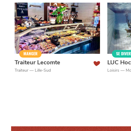
Qui sommes-nous ?
Grande Cause
Nous contact
MANGER
SE DIVER
Politique éditoriale
Espace presse
Traiteur Lecomte
LUC Hoc
Traiteur — Lille-Sud
Loisirs — Mo
Mentions légales