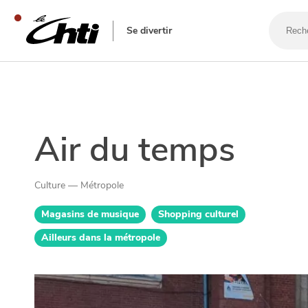
Recherc
un
Se divertir
bar,
un
restaur
SE DIVERTIR
Air du temps
Culture — Métropole
Magasins de musique
Shopping culturel
Ailleurs dans la métropole
SORTIR