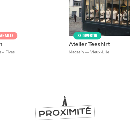
CANAILLE
SE DIVERTIR
rn
Atelier Teeshirt
e – Fives
Magasin — Vieux-Lille
À
PROXIMITÉ