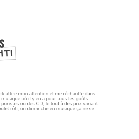
IS
HTI
ck attire mon attention et me réchauffe dans
la musique où il y en a pour tous les goûts :
 puristes ou des CD, le tout à des prix variant
M
A
N
G
E
R
C
O
M
M
E
U
N
H
T
I
M
oulet rôti, un dimanche en musique ça ne se