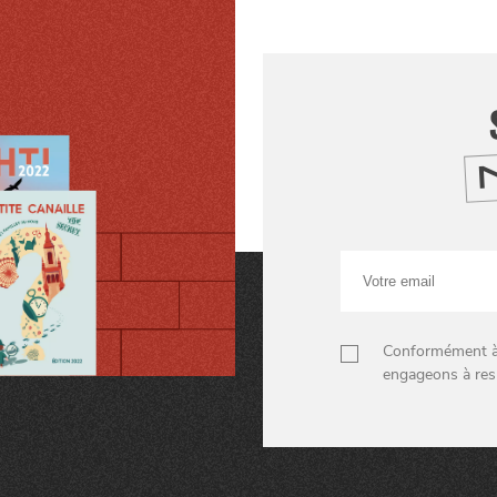
Votre
email
Conformément à n
engageons à res