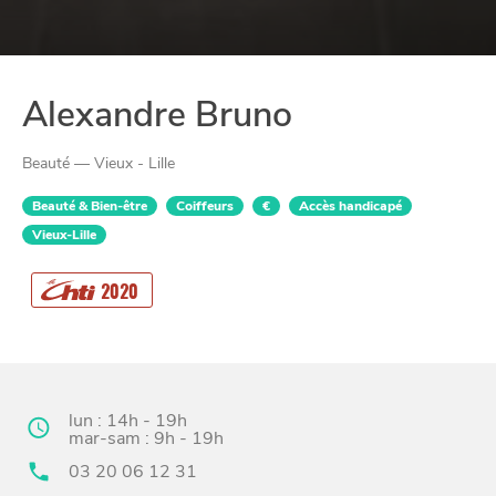
Alexandre Bruno
Beauté — Vieux - Lille
Beauté & Bien-être
Coiffeurs
€
Accès handicapé
Vieux-Lille
CHTITE
2020
CANAILLE
lun : 14h - 19h
mar-sam : 9h - 19h
03 20 06 12 31