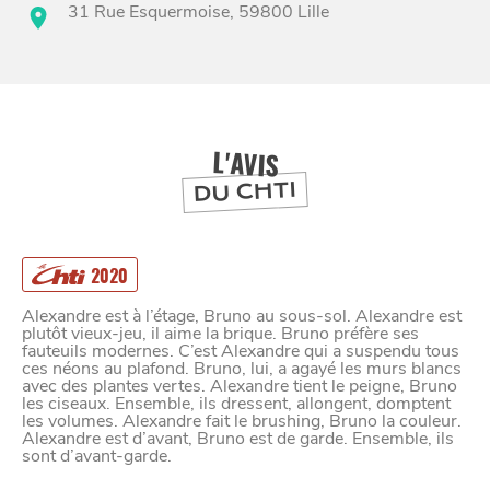
31 Rue Esquermoise, 59800 Lille
BONS PLANS ET ADRESSES
À
ET SA RÉGION
LILLE
DEPUIS
L'AVIS
1973
DU CHTI
2020
Alexandre est à l’étage, Bruno au sous-sol. Alexandre est
plutôt vieux-jeu, il aime la brique. Bruno préfère ses
fauteuils modernes. C’est Alexandre qui a suspendu tous
ces néons au plafond. Bruno, lui, a agayé les murs blancs
avec des plantes vertes. Alexandre tient le peigne, Bruno
les ciseaux. Ensemble, ils dressent, allongent, domptent
les volumes. Alexandre fait le brushing, Bruno la couleur.
Alexandre est d’avant, Bruno est de garde. Ensemble, ils
sont d’avant-garde.