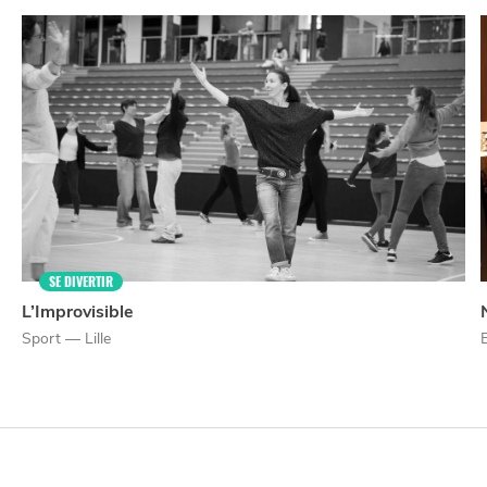
NUIT
la
SORTIR
SE DIVERTIR
L’Improvisible
Sport — Lille