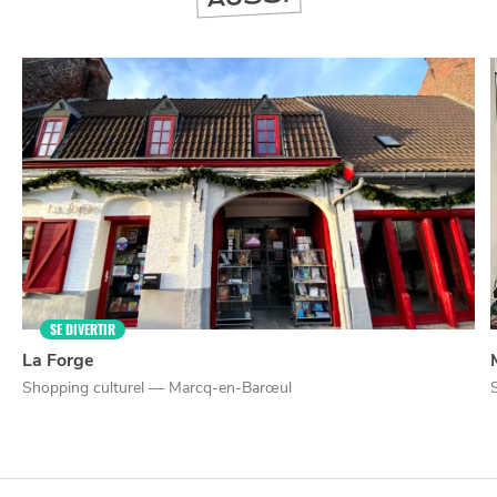
SE DIVERTIR
La Forge
Shopping culturel — Marcq-en-Barœul
NUIT
la
SORTIR