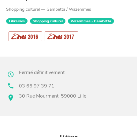
Shopping culturel — Gambetta / Wazemmes
Librairies
Shopping culturel
Wazemmes - Gambetta
CHTITE
2016
2017
CANAILLE
Fermé définitivement
03 66 97 39 71
30 Rue Mourmant, 59000 Lille
BONS PLANS ET ADRESSES
À
ET SA RÉGION
LILLE
DEPUIS