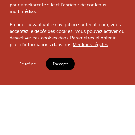
Nous contacter
pour améliorer le site et l’enrichir de contenus
J'accepte
Je refuse
Politique éditoriale
multimédias.
Espace presse
En poursuivant votre navigation sur lechti.com, vous
acceptez le dépôt des cookies. Vous pouvez activer ou
OÙ
TROUVER
désactiver ces cookies dans
Paramètres
et obtenir
plus d'informations dans nos
Mentions légales
.
HTITE
C
A
N
LES
C
AILLE
GUIDES ?
Je refuse
J'accepte
Mentions légales
lien vers l'article
S'INSCRIRE À LA
Accueil
Explorer
Blog
NEWSLETTER
un
CHTIMI
comme
MANGER
Votre
email