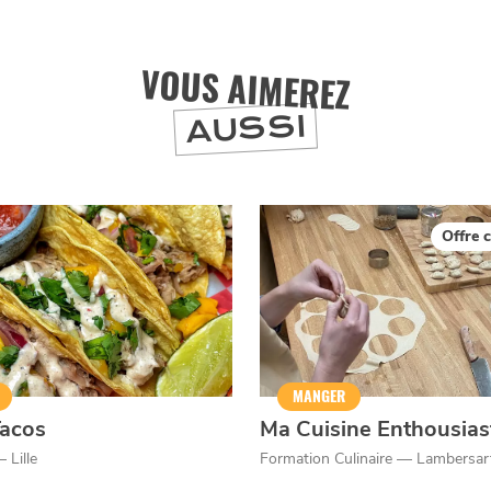
VOUS AIMEREZ
J'accepte
Je refuse
AUSSI
Offre c
MANGER
acos
Ma Cuisine Enthousias
 Lille
Formation Culinaire — Lambersar