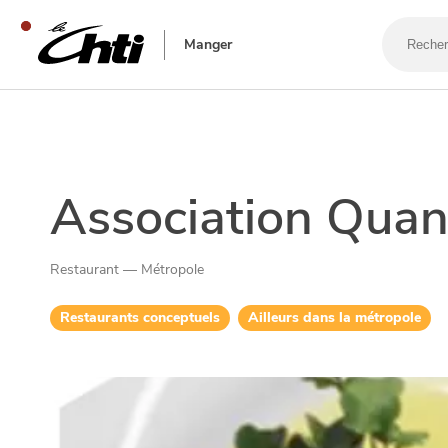
Recherch
un
Manger
bar,
un
restaura
SE DIVERTIR
Association Quan
Restaurant — Métropole
Restaurants conceptuels
Ailleurs dans la métropole
SORTIR