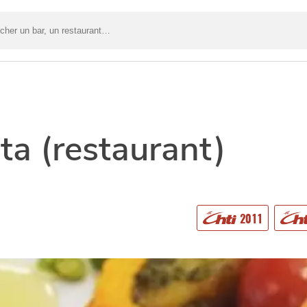
er
nt…
ta (restaurant)
2011