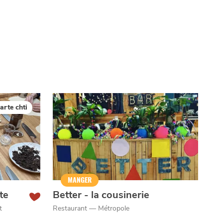
arte chti
MANGER
te
Better - la cousinerie
t
Restaurant — Métropole