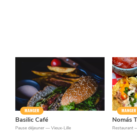
MANGER
MANGER
Basilic Café
Nomás T
Pause déjeuner — Vieux-Lille
Restaurant —