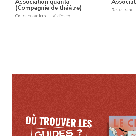
Association quanta
Associa
(Compagnie de théâtre)
Restaurant 
Cours et ateliers — V. d’Ascq
OÙ TROUVER LES
GUIDES ?