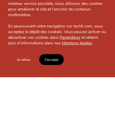
L'Estaminette
meilleur service possible, nous utilisons des cookies
Nous contacter
Shopping culinaire — Lille – Royale
pour améliorer le site et l’enrichir de contenus
J'accepte
Je refuse
Politique éditoriale
multimédias.
Espace presse
En poursuivant votre navigation sur lechti.com, vous
acceptez le dépôt des cookies. Vous pouvez activer ou
OÙ
TROUVER
désactiver ces cookies dans
Paramètres
et obtenir
plus d'informations dans nos
Mentions légales
.
HTITE
C
A
N
C
AILLE
LES
GUIDES ?
Je refuse
J'accepte
Mentions légales
lien vers l'article
Accueil
Explorer
Blog
S'INSCRIRE À LA
NEWSLETTER
un
CHTIMI
comme
MANGER