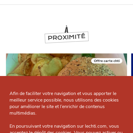
À
PROXIMITÉ
Offre carte chti
Qui sommes-nous ?
Grande Cause
Afin de faciliter votre navigation et vous apporter le
meilleur service possible, nous utilisons des cookies
Nous contacter
J'accepte
Je refuse
pour améliorer le site et l’enrichir de contenus
Politique éditoriale
multimédias.
Espace presse
En poursuivant votre navigation sur lechti.com, vous
MANGER
acceptez le dépôt des cookies. Vous pouvez activer ou