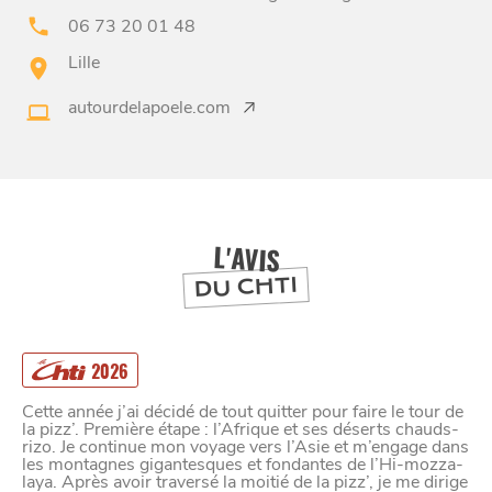
06 73 20 01 48
Lille
BONS PLANS ET ADRESSES
autourdelapoele.com
À
ET SA RÉGION
LILLE
DEPUIS
1973
L'AVIS
DU CHTI
2026
Cette année j’ai décidé de tout quitter pour faire le tour de
la pizz’. Première étape : l’Afrique et ses déserts chauds-
rizo. Je continue mon voyage vers l’Asie et m’engage dans
les montagnes gigantesques et fondantes de l’Hi-mozza-
laya. Après avoir traversé la moitié de la pizz’, je me dirige