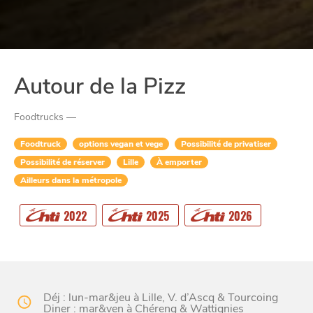
Autour de la Pizz
Foodtrucks —
Foodtruck
options vegan et vege
Possibilité de privatiser
Possibilité de réserver
Lille
À emporter
Ailleurs dans la métropole
CHTITE
CANAILLE
2022
2025
2026
Déj : lun-mar&jeu à Lille, V. d’Ascq & Tourcoing
Diner : mar&ven à Chéreng & Wattignies