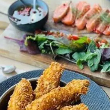
Paramètres de
confidentialité
Afin de faciliter votre navigation et de vous
apporter le meilleur service possible, nous utilisons
des cookies pour améliorer le site aux besoins des
visiteurs, notamment selon la fréquentation.
Nos politique de confidentialité