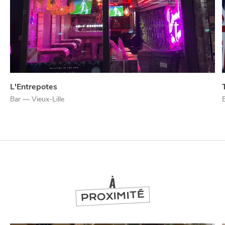
NUIT
la
SORTIR
L'Entrepotes
Bar — Vieux-Lille
À
PROXIMITÉ