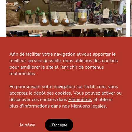
Qui sommes-nous ?
Grande Cause
Afin de faciliter votre navigation et vous apporter le
meilleur service possible, nous utilisons des cookies
Nous contacter
J'accepte
Je refuse
pour améliorer le site et l’enrichir de contenus
SE DIVERTIR
Politique éditoriale
multimédias.
El Market
Espace presse
En poursuivant votre navigation sur lechti.com, vous
Magasin — Vieux-Lille
acceptez le dépôt des cookies. Vous pouvez activer ou
désactiver ces cookies dans
Paramètres
et obtenir
plus d'informations dans nos
Mentions légales
.
HTITE
C
A
N
C
AILLE
OÙ
TROUVER
Je refuse
J'accepte
Mentions légales