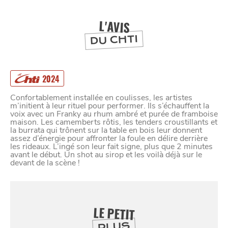
BONS PLANS ET ADRESSES
L'AVIS
À
ET SA RÉGION
LILLE
DU CHTI
DEPUIS
1973
2024
Confortablement installée en coulisses, les artistes
m’initient à leur rituel pour performer. Ils s’échauffent la
voix avec un Franky au rhum ambré et purée de framboise
maison. Les camemberts rôtis, les tenders croustillants et
la burrata qui trônent sur la table en bois leur donnent
assez d’énergie pour affronter la foule en délire derrière
les rideaux. L’ingé son leur fait signe, plus que 2 minutes
avant le début. Un shot au sirop et les voilà déjà sur le
devant de la scène !
LE PETIT
PLUS