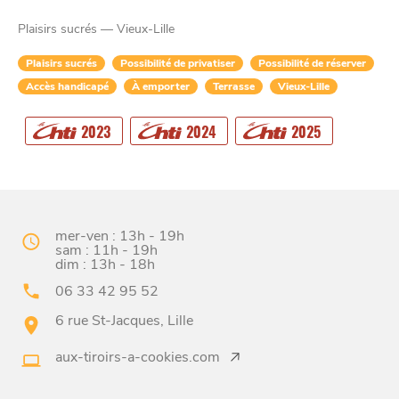
Plaisirs sucrés — Vieux-Lille
Plaisirs sucrés
Possibilité de privatiser
Possibilité de réserver
Accès handicapé
À emporter
Terrasse
Vieux-Lille
2023
2024
2025
CHTITE
CANAILLE
mer-ven : 13h - 19h
sam : 11h - 19h
dim : 13h - 18h
06 33 42 95 52
6 rue St-Jacques, Lille
aux-tiroirs-a-cookies.com