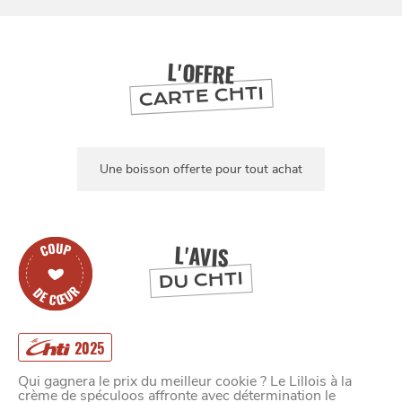
BONS PLANS ET ADRESSES
À
ET SA RÉGION
LILLE
L'OFFRE
CARTE CHTI
DEPUIS
1973
Une boisson offerte pour tout achat
L'AVIS
DU CHTI
2025
Qui gagnera le prix du meilleur cookie ? Le Lillois à la
crème de spéculoos affronte avec détermination le