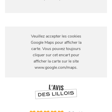
S'Y
RENDRE
6 rue St-Jacques, Lille
L'AVIS
DES LILLOIS