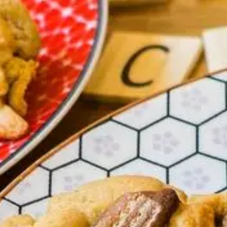
YouTube
Paramètres de
confidentialité
Afin de faciliter votre navigation et de vous
apporter le meilleur service possible, nous utilisons
des cookies pour améliorer le site aux besoins des
visiteurs, notamment selon la fréquentation.
Nos politique de confidentialité