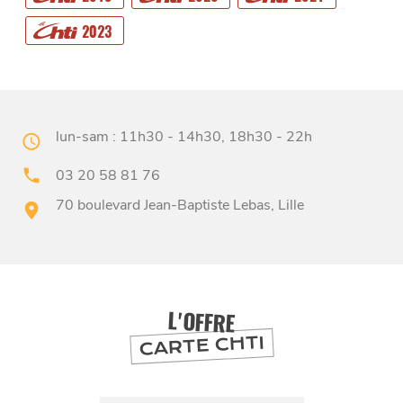
2023
lun-sam : 11h30 - 14h30, 18h30 - 22h
BONS PLANS ET ADRESSES
03 20 58 81 76
70 boulevard Jean-Baptiste Lebas, Lille
À
ET SA RÉGION
LILLE
DEPUIS
1973
L'OFFRE
CARTE CHTI