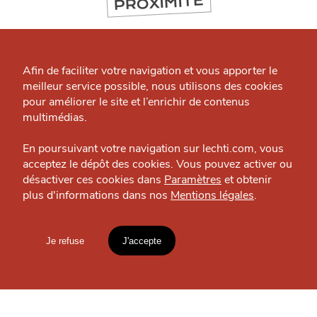
PROXIMITÉ
Qui sommes-nous ?
Grande Cause
Afin de faciliter votre navigation et vous apporter le
J'accepte
Je refuse
meilleur service possible, nous utilisons des cookies
Nous contacter
pour améliorer le site et l’enrichir de contenus
Politique éditoriale
multimédias.
Espace presse
En poursuivant votre navigation sur lechti.com, vous
acceptez le dépôt des cookies. Vous pouvez activer ou
désactiver ces cookies dans
Paramètres
et obtenir
plus d'informations dans nos
Mentions légales
.
HTITE
C
A
N
C
AILLE
Krevette
Je refuse
J'accepte
Restaurant — Lille
Mentions légales
lien vers l'article