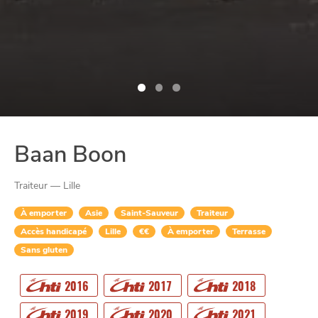
Baan Boon
Traiteur — Lille
À emporter
Asie
Saint-Sauveur
Traiteur
Accès handicapé
Lille
€€
À emporter
Terrasse
Sans gluten
CHTITE
CANAILLE
2016
2017
2018
2019
2020
2021