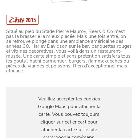
2015
Situé au pied du Stade Pierre Mauroy, Beers & Co n'est
pas la brasserie la mieux placée. Mais une fois entré, on
se retrouve plongé dans une ambiance américaine des
années 30. Harley Davidson sur le bar, banquettes rouges
et vitrines décoratives, vous voilà dans un restaurant-
musée. Une carte simple et sans prétention satisfera tous
les goûts : hachi parmentier, burgers, flammekueches ou
pièces de viandes et poissons. Rien d'exceptionnel mais
efficace.
S'Y
RENDRE
219 Boulevard de Tournai, 59650 Villeneuve-d'Ascq,
France