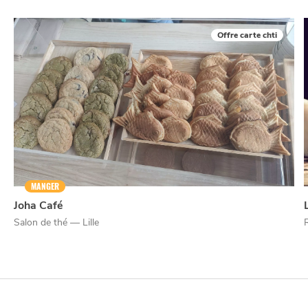
Offre carte chti
MANGER
Joha Café
Salon de thé — Lille
NUIT
la
SORTIR