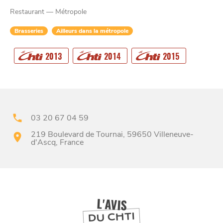
Restaurant — Métropole
Brasseries
Ailleurs dans la métropole
CHTITE
2013
2014
2015
CANAILLE
03 20 67 04 59
219 Boulevard de Tournai, 59650 Villeneuve-
d'Ascq, France
BONS PLANS ET ADRESSES
À
ET SA RÉGION
LILLE
L'AVIS
DEPUIS
DU CHTI
1973