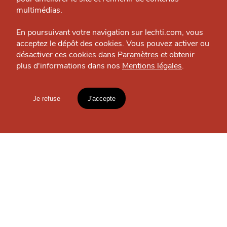
J'accepte
Je refuse
Politique éditoriale
multimédias.
Espace presse
En poursuivant votre navigation sur lechti.com, vous
OÙ
TROUVER
acceptez le dépôt des cookies. Vous pouvez activer ou
désactiver ces cookies dans
Paramètres
et obtenir
plus d'informations dans nos
Mentions légales
.
HTITE
C
A
N
LES
C
AILLE
GUIDES ?
Je refuse
J'accepte
Mentions légales
lien vers l'article
S'INSCRIRE À LA
Accueil
Explorer
Blog
NEWSLETTER
un
CHTIMI
comme
MANGER
Votre
email