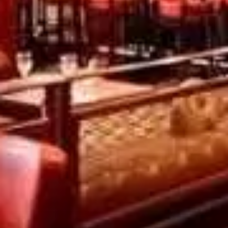
Paramètres de
confidentialité
Afin de faciliter votre navigation et de vous
apporter le meilleur service possible, nous utilisons
des cookies pour améliorer le site aux besoins des
visiteurs, notamment selon la fréquentation.
Nos politique de confidentialité