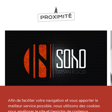
À
PROXIMITÉ
Qui sommes-nous ?
MANGER
Grande Cause
Soho Urban Food
Afin de faciliter votre navigation et vous apporter le
Restaurant — Métropole
meilleur service possible, nous utilisons des cookies
Nous contacter
pour améliorer le site et l’enrichir de contenus