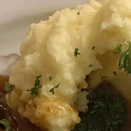
YouTube
Paramètres de
confidentialité
Afin de faciliter votre navigation et de vous
apporter le meilleur service possible, nous utilisons
des cookies pour améliorer le site aux besoins des
visiteurs, notamment selon la fréquentation.
Nos politique de confidentialité