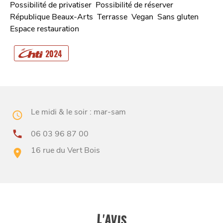
Possibilité de privatiser
Possibilité de réserver
République Beaux-Arts
Terrasse
Vegan
Sans gluten
Espace restauration
CHTITE
CANAILLE
2024
Le midi & le soir : mar-sam
06 03 96 87 00
16 rue du Vert Bois
BONS PLANS ET ADRESSES
À
ET SA RÉGION
LILLE
L'AVIS