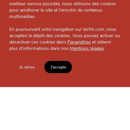
À
meilleur service possible, nous utilisons des cookies
Nous contacter
PROXIMITÉ
pour améliorer le site et l’enrichir de contenus
Politique éditoriale
multimédias.
Espace presse
En poursuivant votre navigation sur lechti.com, vous
acceptez le dépôt des cookies. Vous pouvez activer ou
désactiver ces cookies dans
Paramètres
et obtenir
plus d'informations dans nos
Mentions légales
.
HTITE
C
A
N
C
AILLE
Je refuse
J'accepte
Mentions légales
lien vers l'article
MANGER
Accueil
Explorer
Blog
Le Millésime
Pause déjeuner — Lille
un
CHTIMI
comme