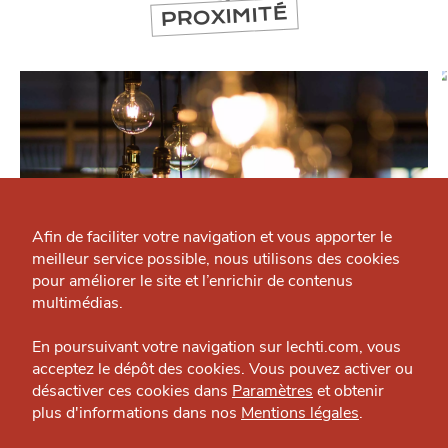
PROXIMITÉ
Qui sommes-nous ?
Grande Cause
Afin de faciliter votre navigation et vous apporter le
meilleur service possible, nous utilisons des cookies
Nous contacter
J'accepte
Je refuse
pour améliorer le site et l’enrichir de contenus
Politique éditoriale
multimédias.
SORTIR
Espace presse
Bobble Café
En poursuivant votre navigation sur lechti.com, vous
acceptez le dépôt des cookies. Vous pouvez activer ou
Bar — Lille
désactiver ces cookies dans
Paramètres
et obtenir
plus d'informations dans nos
Mentions légales
.
HTITE
C
A
N
C
AILLE