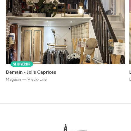
NUIT
la
SORTIR
SE DIVERTIR
Demain - Jolis Caprices
Magasin — Vieux-Lille
À