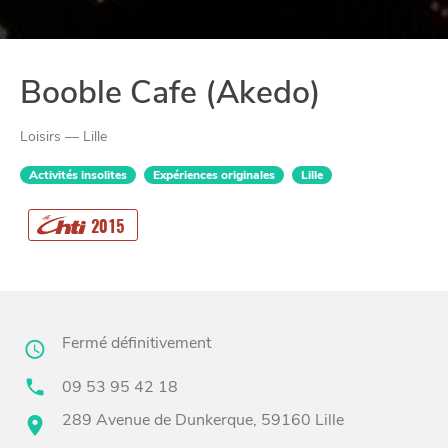
Booble Cafe (Akedo)
Loisirs — Lille
Activités insolites
Expériences originales
Lille
2015
CHTITE
CANAILLE
Fermé définitivement
09 53 95 42 18
289 Avenue de Dunkerque, 59160 Lille