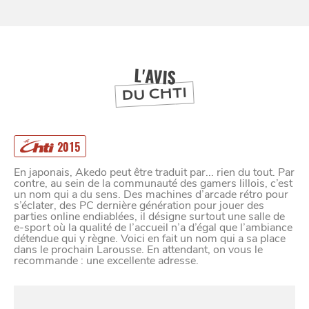
BONS PLANS ET ADRESSES
À
ET SA RÉGION
LILLE
L'AVIS
DEPUIS
1973
DU CHTI
2015
En japonais, Akedo peut être traduit par... rien du tout. Par
contre, au sein de la communauté des gamers lillois, c’est
un nom qui a du sens. Des machines d’arcade rétro pour
s’éclater, des PC dernière génération pour jouer des
parties online endiablées, il désigne surtout une salle de
e-sport où la qualité de l’accueil n’a d’égal que l’ambiance
détendue qui y règne. Voici en fait un nom qui a sa place
dans le prochain Larousse. En attendant, on vous le
recommande : une excellente adresse.