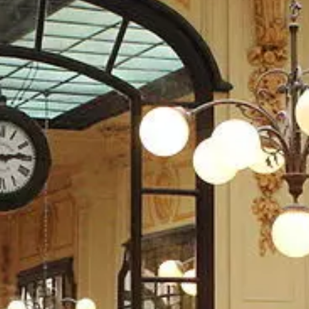
YouTube
Paramètres de
confidentialité
Afin de faciliter votre navigation et de vous
apporter le meilleur service possible, nous utilisons
des cookies pour améliorer le site aux besoins des
visiteurs, notamment selon la fréquentation.
Nos politique de confidentialité