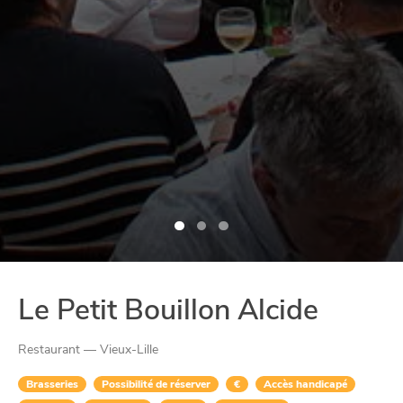
Le Petit Bouillon Alcide
Restaurant — Vieux-Lille
Brasseries
Possibilité de réserver
€
Accès handicapé