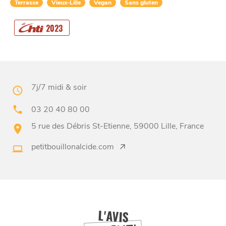
Terrasse
Vieux-Lille
Vegan
Sans gluten
2023
CHTITE
CANAILLE
7j/7 midi & soir
03 20 40 80 00
5 rue des Débris St-Etienne, 59000 Lille, France
petitbouillonalcide.com
BONS PLANS ET ADRESSES
À
ET SA RÉGION
LILLE
L'AVIS
DEPUIS