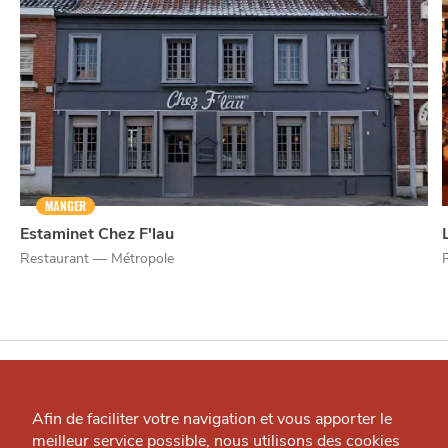
MANGER
Estaminet Chez F'lau
Restaurant — Métropole
Qui sommes-nous ?
Grande Cause
Afin de faciliter votre navigation et vous apporter le
À
J'accepte
Je refuse
meilleur service possible, nous utilisons des cookies
Nous contacter