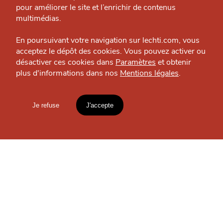
PROXIMITÉ
pour améliorer le site et l’enrichir de contenus
Politique éditoriale
multimédias.
Espace presse
En poursuivant votre navigation sur lechti.com, vous
acceptez le dépôt des cookies. Vous pouvez activer ou
désactiver ces cookies dans
Paramètres
et obtenir
plus d'informations dans nos
Mentions légales
.
HTITE
C
A
N
C
AILLE
Je refuse
J'accepte
Mentions légales
lien vers l'article
MANGER
Accueil
Explorer
Blog
Le 28
Restaurant — Vieux-Lille
un
CHTIMI
comme
MANGER