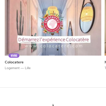
VIVRE
Colocatere
Logement — Lille
T