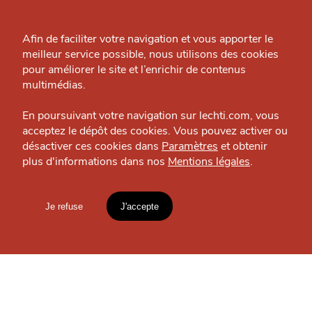
Qui sommes-nous ?
OÙ
TROUVER
Grande Cause
Afin de faciliter votre navigation et vous apporter le
meilleur service possible, nous utilisons des cookies
Nous contacter
LES
pour améliorer le site et l’enrichir de contenus
Politique éditoriale
multimédias.
J'accepte
Je refuse
GUIDES ?
Espace presse
En poursuivant votre navigation sur lechti.com, vous
acceptez le dépôt des cookies. Vous pouvez activer ou
désactiver ces cookies dans
Paramètres
et obtenir
plus d'informations dans nos
Mentions légales
.
HTITE
C
A
N
C
AILLE
S'INSCRIRE À LA
NEWSLETTER
Je refuse
J'accepte
Mentions légales
lien vers l'article
Votre
email
Accueil
Explorer
Blog
un
CHTIMI
comme
MANGER