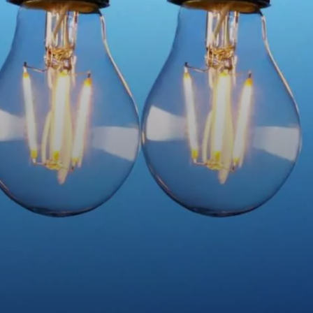
VIVRE
dans
NORD
le