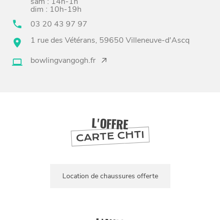
sam : 14h-1h
dim : 10h-19h
03 20 43 97 97
1 rue des Vétérans, 59650 Villeneuve-d'Ascq
BONS PLANS ET ADRESSES
bowlingvangogh.fr
À
ET SA RÉGION
LILLE
DEPUIS
1973
L'OFFRE
CARTE CHTI
Location de chaussures offerte