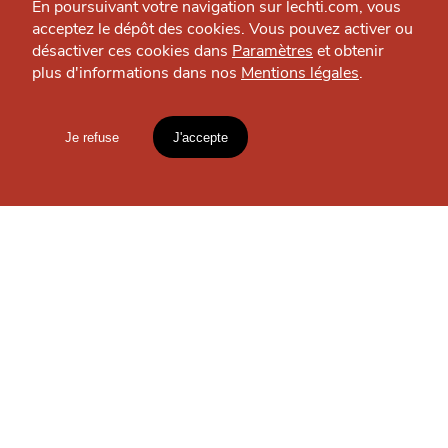
En poursuivant votre navigation sur lechti.com, vous
acceptez le dépôt des cookies. Vous pouvez activer ou
À
désactiver ces cookies dans
Paramètres
et obtenir
plus d'informations dans nos
Mentions légales
.
PROXIMITÉ
HTITE
C
A
N
C
AILLE
Je refuse
J'accepte
Mentions légales
lien vers l'article
Accueil
Explorer
Blog
un
CHTIMI
comme
SE DIVERTIR
MANGER
La Rose des Vents
Culture — Métropole