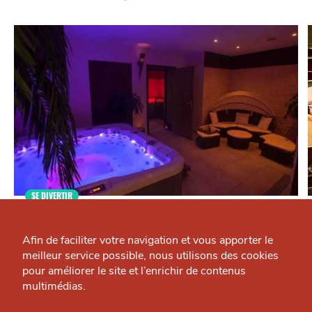
SE DIVERTIR
Qui sommes-nous ?
Spa Center
J'accepte
Je refuse
Beauté — Lille
L
Grande Cause
Afin de faciliter votre navigation et vous apporter le
meilleur service possible, nous utilisons des cookies
Nous contacter
pour améliorer le site et l’enrichir de contenus
Politique éditoriale
multimédias.
Espace presse