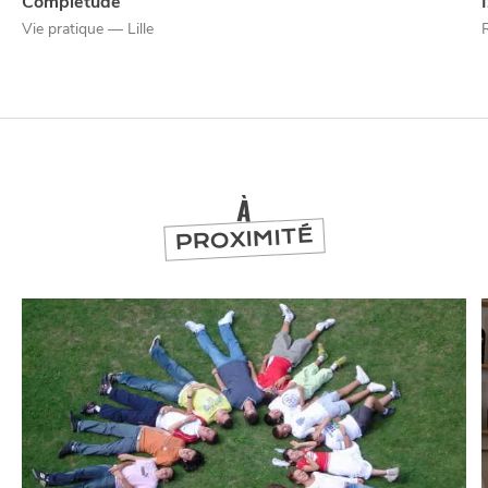
Complétude
Vie pratique — Lille
NUIT
la
SORTIR
À
PROXIMITÉ