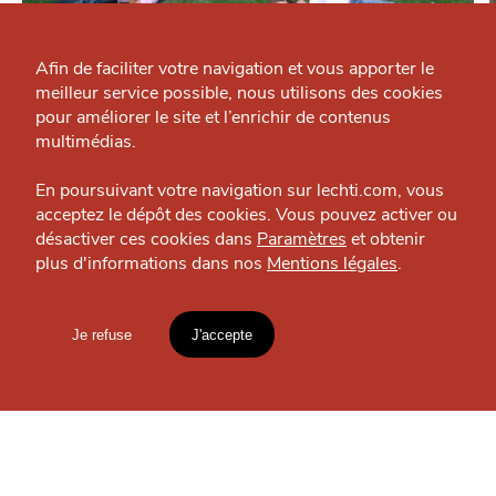
Qui sommes-nous ?
Grande Cause
Afin de faciliter votre navigation et vous apporter le
CHTITE CANAILLE
meilleur service possible, nous utilisons des cookies
Nous contacter
CIVI-LING
pour améliorer le site et l’enrichir de contenus
J'accepte
Je refuse
Vie pratique — Métropole
Politique éditoriale
multimédias.
Espace presse
En poursuivant votre navigation sur lechti.com, vous
acceptez le dépôt des cookies. Vous pouvez activer ou
désactiver ces cookies dans
Paramètres
et obtenir
OÙ
TROUVER
plus d'informations dans nos
Mentions légales
.
HTITE
C
A
N
C
AILLE
LES
Je refuse
J'accepte
GUIDES ?
Mentions légales
lien vers l'article
Accueil
Explorer
Blog