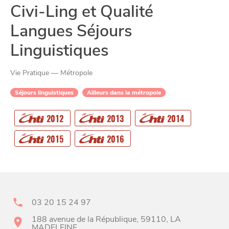
Civi-Ling et Qualité
Langues Séjours
Linguistiques
Vie Pratique — Métropole
CHTITE
CANAILLE
Séjours linguistiques
Ailleurs dans la métropole
2012
2013
2014
2015
2016
03 20 15 24 97
BONS PLANS ET ADRESSES
188 avenue de la République, 59110, LA
À
ET SA RÉGION
MADELEINE