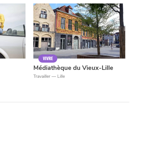
VIVRE
CHTITE
CANAILLE
dans
NORD
le
VIVRE
Médiathèque du Vieux-Lille
Travailler — Lille