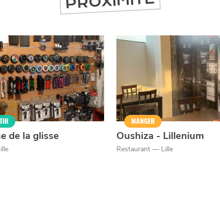
PROXIMITÉ
TIR
MANGER
e de la glisse
Oushiza - Lillenium
lle
Restaurant — Lille
er