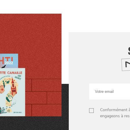
Votre
email
Conformément à n
engageons à res