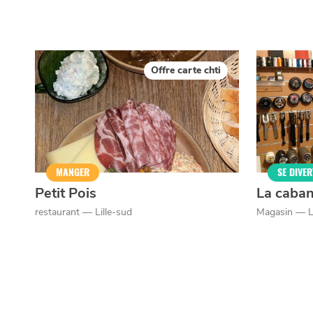
Offre carte chti
MANGER
SE DIVER
Petit Pois
La caban
restaurant — Lille-sud
Magasin — Li
Qui sommes-nous ?
Grande Cause
Nous contact
Politique éditoriale
Espace presse