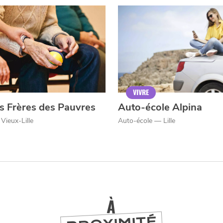
SE
DIVERTIR
LILLE
BONS PLANS ET ADRESSES À
ET SA RÉGION DEPUIS
1973
VIVRE
J'accepte
Je refuse
ts Frères des Pauvres
Auto-école Alpina
Vieux-Lille
Auto-école — Lille
À