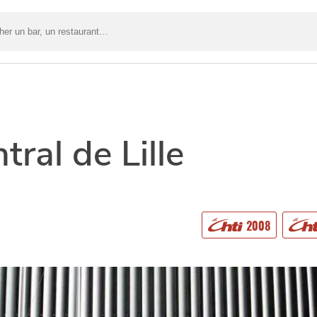
r
t…
ral de Lille
2008