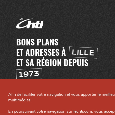
BONS PLANS
ET ADRESSES À
LILLE
ET SA RÉGION DEPUIS
1973
H
TI
T
E
C
A
N
AI
L
L
Afin de faciliter votre navigation et vous apporter le meille
C
E
multimédias.
En poursuivant votre navigation sur lechti.com, vous accep