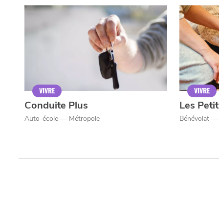
MANGER
SORTIR
YouTube
la
CHTIMI
comme
NUIT
un
VIVRE
VIVRE
Conduite Plus
Les Peti
Auto-école — Métropole
Bénévolat — 