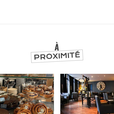
À
PROXIMITÉ
er