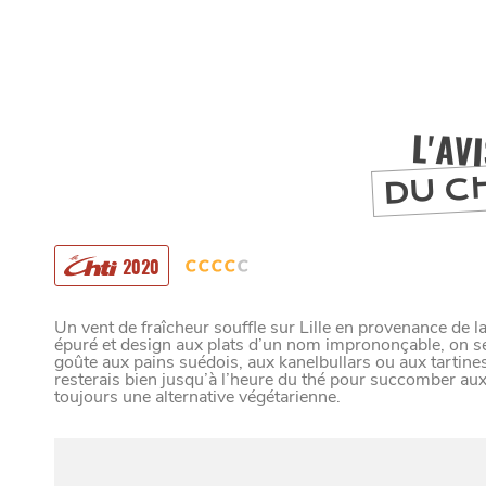
L'AV
DU C
2020
Un vent de fraîcheur souffle sur Lille en provenance de l
épuré et design aux plats d’un nom imprononçable, on se
goûte aux pains suédois, aux kanelbullars ou aux tartines
MANGER
resterais bien jusqu’à l’heure du thé pour succomber aux 
toujours une alternative végétarienne.