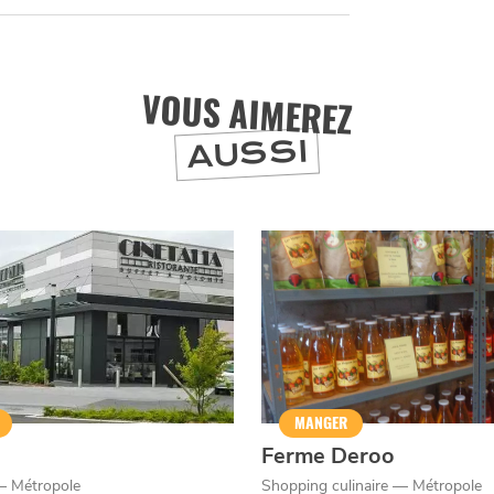
ET SA RÉGION DEPUIS
VOUS AIMEREZ
J'accepte
Je refuse
AUSSI
MANGER
a
Ferme Deroo
— Métropole
Shopping culinaire — Métropole