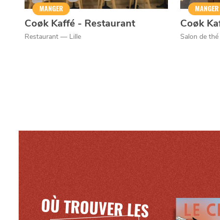
Mentions légales
MANGER
MANGER
Coøk Kaffé - Restaurant
Coøk Ka
Restaurant — Lille
Salon de thé 
OÙ TROUVER LES