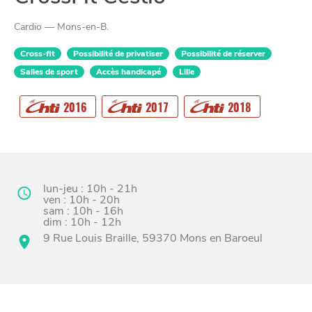
Cardio — Mons-en-B.
Cross-fit
Possibilité de privatiser
Possibilité de réserver
Salles de sport
Accès handicapé
Lille
CHTITE
CANAILLE
2016
2017
2018
lun-jeu : 10h - 21h
ven : 10h - 20h
sam : 10h - 16h
dim : 10h - 12h
9 Rue Louis Braille, 59370 Mons en Baroeul
BONS PLANS ET ADRESSES
À
ET SA RÉGION
LILLE