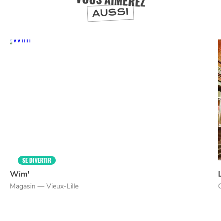
AUSSI
SE DIVERTIR
Wim'
Magasin — Vieux-Lille
NUIT
la
SORTIR