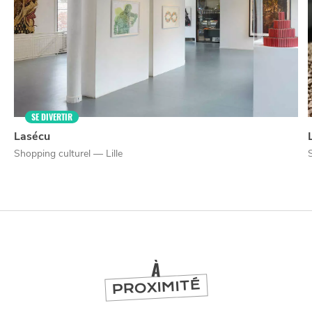
SE DIVERTIR
NUIT
la
SORTIR
Lasécu
Shopping culturel — Lille
À
PROXIMITÉ