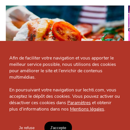
Qui sommes-nous ?
Grande Cause
Afin de faciliter votre navigation et vous apporter le
meilleur service possible, nous utilisons des cookies
Nous contacter
J'accepte
Je refuse
pour améliorer le site et l’enrichir de contenus
Politique éditoriale
multimédias.
MANGER
Viva Italian Pizza
Espace presse
En poursuivant votre navigation sur lechti.com, vous
Pizzeria — St-André-lez-Lille
acceptez le dépôt des cookies. Vous pouvez activer ou
désactiver ces cookies dans
Paramètres
et obtenir
plus d'informations dans nos
Mentions légales
.
HTITE
C
A
N
C
AILLE
OÙ
TROUVER
Je refuse
J'accepte