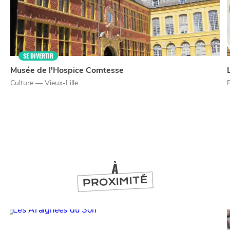
SE DIVERTIR
NUIT
la
Musée de l'Hospice Comtesse
SORTIR
Culture — Vieux-Lille
À
PROXIMITÉ