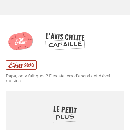
BONS PLANS ET ADRESSES
À
ET SA RÉGION
LILLE
DEPUIS
1973
L'AVIS CHTITE
CHTITE
CANAILLE
CANAILLE
2020
Papa, on y fait quoi ? Des ateliers d’anglais et d’éveil
musical.
LE PETIT
PLUS