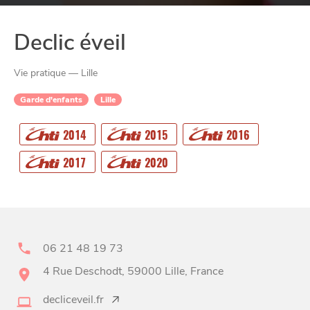
Declic éveil
Vie pratique — Lille
Garde d'enfants
Lille
CHTITE
2014
2015
2016
CANAILLE
2017
2020
06 21 48 19 73
4 Rue Deschodt, 59000 Lille, France
decliceveil.fr