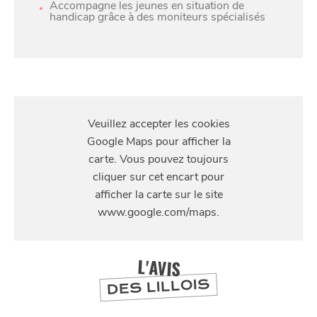
Accompagne les jeunes en situation de
handicap grâce à des moniteurs spécialisés
S'Y
RENDRE
SE
DIVERTIR
4 Rue Deschodt, 59000 Lille, France
L'AVIS
DES LILLOIS