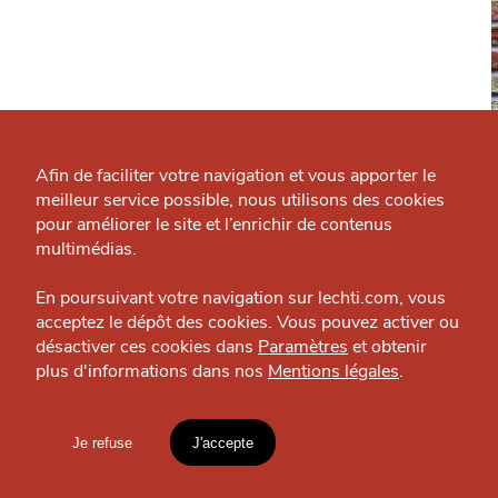
Qui sommes-nous ?
Grande Cause
Afin de faciliter votre navigation et vous apporter le
meilleur service possible, nous utilisons des cookies
Nous contacter
J'accepte
Je refuse
pour améliorer le site et l’enrichir de contenus
Politique éditoriale
multimédias.
Les Araignées du Soir
Espace presse
Culture — Lille-Wazemmes
En poursuivant votre navigation sur lechti.com, vous
acceptez le dépôt des cookies. Vous pouvez activer ou
désactiver ces cookies dans
Paramètres
et obtenir
plus d'informations dans nos
Mentions légales
.
HTITE
C
A
N
C
AILLE
OÙ
TROUVER
Je refuse
J'accepte
Mentions légales
LES
lien vers l'article